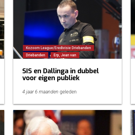
Kozoom League/Eredivisie Driebanden
Driebanden
Erp, Jean van
SIS en Dallinga in dubbel
voor eigen publiek
4 jaar 6 maanden
geleden