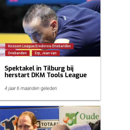
Kozoom League/Eredivisie Driebanden
Driebanden
Erp, Jean van
Spektakel in Tilburg bij
herstart DKM Tools League
4 jaar 6 maanden
geleden