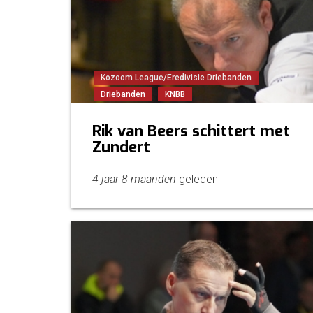
Kozoom League/Eredivisie Driebanden
Driebanden
KNBB
Rik van Beers schittert met
Zundert
4 jaar 8 maanden
geleden