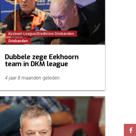
Kozoom League/Eredivisie Driebanden
Driebanden
Dubbele zege Eekhoorn
team in DKM league
4 jaar 8 maanden
geleden