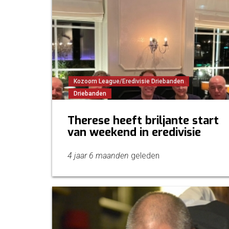
Kozoom League/Eredivisie Driebanden
Driebanden
Therese heeft briljante start
van weekend in eredivisie
4 jaar 6 maanden
geleden