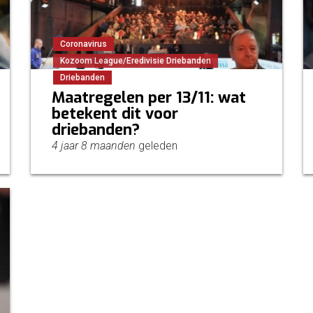
Coronavirus
Kozoom League/Eredivisie Driebanden
Driebanden
Maatregelen per 13/11: wat
betekent dit voor
driebanden?
4 jaar 8 maanden
geleden