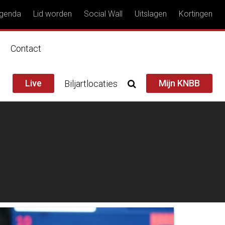
genda
Lid worden
Social Wall
Uitslagen
Kortingen
n
Contact
Live
Mijn KNBB
Biljartlocaties