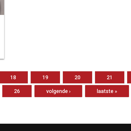
18
19
20
21
26
volgende ›
laatste »