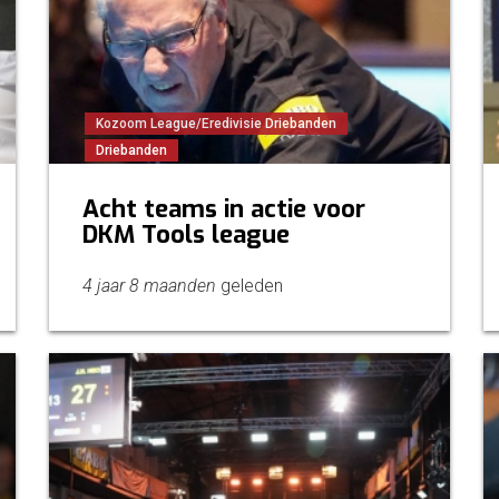
Kozoom League/Eredivisie Driebanden
Driebanden
Acht teams in actie voor
DKM Tools league
4 jaar 8 maanden
geleden