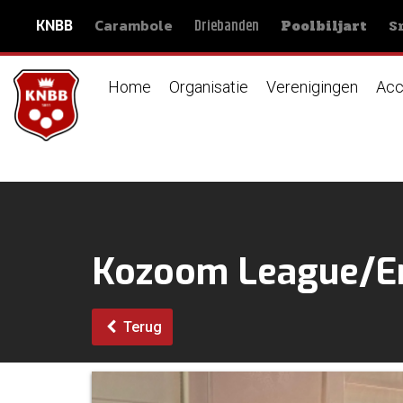
Carambole
S
Driebanden
KNBB
Poolbiljart
Home
Organisatie
Verenigingen
Acc
Kozoom League/Er
Terug