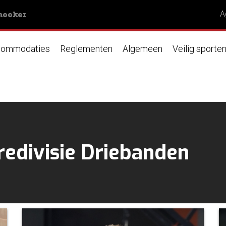
nooker
A
ommodaties
Reglementen
Algemeen
Veilig sporte
edivisie Driebanden