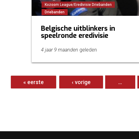
Kozoom League/Eredivisie Driebanden
Driebanden
Belgische uitblinkers in
speelronde eredivisie
4 jaar 9 maanden
geleden
Pagina's
« eerste
‹ vorige
…