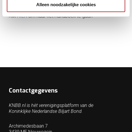
handboek.
Alleen noodzakelijke cookies
Klik
HIER
om naar het Handboek te gaan
Contactgegevens
KNBB.nl is hèt verenigingsplatform van de
Koninklijke Nederlandse Biljart Bond.
Archimedesbaan 7
3439 ME Nieuwegein