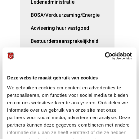
Ledenadministratie
BOSA/Verduurzaming/Energie
Advisering huur vastgoed
Bestuurdersaansprakelijkheid
Biljartverwarming
Clubloterij
Deze website maakt gebruik van cookies
Live streamen door derden
We gebruiken cookies om content en advertenties te
Voorkom fraudemails
personaliseren, om functies voor social media te bieden
en om ons websiteverkeer te analyseren. Ook delen we
Buma Stemra
informatie over uw gebruik van onze site met onze
partners voor social media, adverteren en analyse. Deze
IVA
partners kunnen deze gegevens combineren met andere
RI&E
informatie die u aan ze heeft verstrekt of die ze hebben