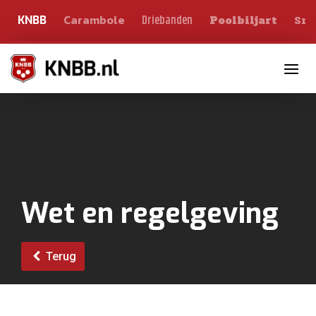
Carambole
Sno
Driebanden
KNBB
Poolbiljart
Toggle n
Wet en regelgeving
Terug