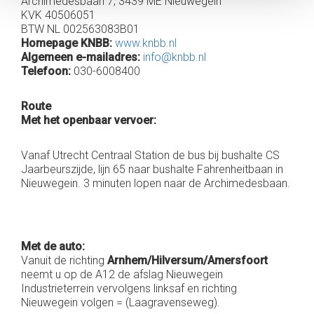
Archimedesbaan 7, 3439 ME Nieuwegein
KVK 40506051
BTW NL 002563083B01
Homepage KNBB:
www.knbb.nl
Algemeen e-mailadres:
info@knbb.nl
Telefoon:
030-6008400
Route
Met het openbaar vervoer:
Vanaf Utrecht Centraal Station de bus bij bushalte CS
Jaarbeurszijde, lijn 65 naar bushalte Fahrenheitbaan in
Nieuwegein. 3 minuten lopen naar de Archimedesbaan.
Met de auto:
Vanuit de richting
Arnhem/Hilversum/Amersfoort
neemt u op de A12 de afslag Nieuwegein
Industrieterrein vervolgens linksaf en richting
Nieuwegein volgen = (Laagravenseweg).