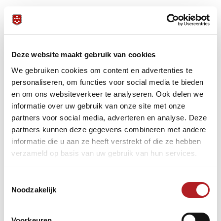
SNOOKER
Deze website maakt gebruik van cookies
John van Gorp (lid FAC)
We gebruiken cookies om content en advertenties te
johnvangorp@plusconsultants.nl
personaliseren, om functies voor social media te bieden
en om ons websiteverkeer te analyseren. Ook delen we
Erik Kerkhoven
informatie over uw gebruik van onze site met onze
e.kerkhoven76@gmail.com
partners voor social media, adverteren en analyse. Deze
partners kunnen deze gegevens combineren met andere
DRIEBANDEN
informatie die u aan ze heeft verstrekt of die ze hebben
verzameld op basis van uw gebruik van hun services.
Monique van Exter
m.vanexter@icloud.com
Toestemmingsselectie
Noodzakelijk
POOL
Joris van Amersvoort (lid FAC)
Voorkeuren