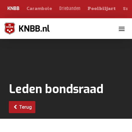
Carambole
Sno
Driebanden
KNBB
Poolbiljart
Toggle n
Leden bondsraad
Terug