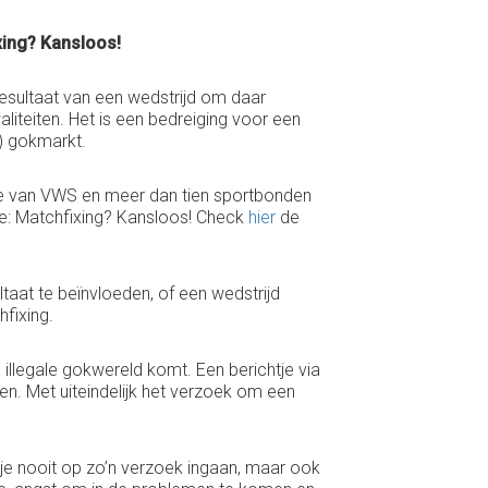
xing? Kansloos!
resultaat van een wedstrijd om daar
aliteiten. Het is een bedreiging voor een
e) gokmarkt.
ie van VWS en meer dan tien sportbonden
e: Matchfixing? Kansloos! Check
hier
de
taat te beïnvloeden, of een wedstrijd
fixing.
de illegale gokwereld komt. Een berichtje via
en. Met uiteindelijk het verzoek om een
 je nooit op zo’n verzoek ingaan, maar ook