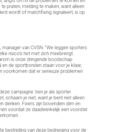
mte, angst om in de problemen te komen en
el te praten, melding te maken, want alleen
rd wordt of matchfixing signaleert, is op
k, manager van CVSN. “We leggen sporters
welke risico’s het met zich meebrengt.
 daarom is onze dringende boodschap:
N en de sportbonden staan voor je klaar,
 en voorkomen dat er serieuze problemen
 deze campagne: ben je als sporter
et, schaam je niet, want je bent niet alleen.
n denken. Fixers zijn bovendien slim en
nen voordat ze daadwerkelijk een voorstel
verkomen.
ate bestrijding van deze bedreiging voor de