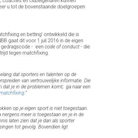
rs, coaches en clubeigenaren kunnen
neer u tot de bovenstaande doelgroepen
hfixing en betting’ ontwikkeld die is
 gaat dit voor 1 juli 2016 in de eigen
de gedragscode - een
code of conduct
- die
rijd tegen matchfixing.
elang dat sporters en talenten op de
erspreiden van vertrouwelijke informatie. Die
om dat je in de problemen komt; ga naar een
matchfixing
.‘’
kken op je eigen sport is niet toegestaan.
na nergens meer is toegestaan en je in de
is laten zien dat je dan als sporter
ingen tot gevolg. Bovendien ligt