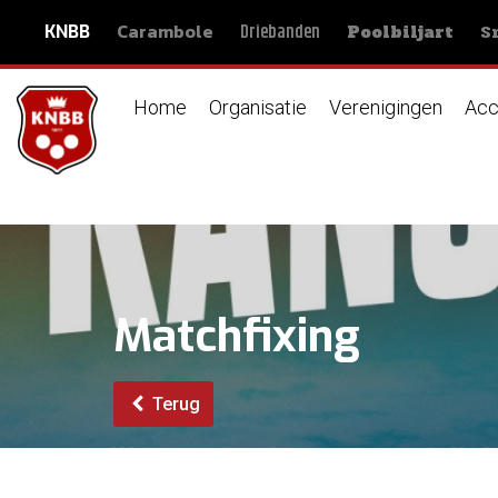
Carambole
S
Driebanden
KNBB
Poolbiljart
Home
Organisatie
Verenigingen
Acc
Matchfixing
Terug