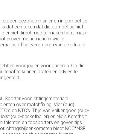
g, op een gezonde manier en in competitie
 is dat een teken dat die competitie niet
 je er niet direct mee te maken hebt, maar
raat erover met iemand in wie je
rhaling of het verergeren van de situatie
n hebben voor jou en voor anderen. Op die
uitenaf te kunnen praten en advies te
ingesteld.
 Sporter voorlichtingsmateriaal
alenten over matchfixing. Vier (oud)
 CTO’s en NTC’s. Thijs van Valkengoed (oud-
lst (oud-basketballer) en Niels Kerstholt
an talenten en topsporters en geven tips
voorlichtingsbijeenkomsten biedt NOC*NSF