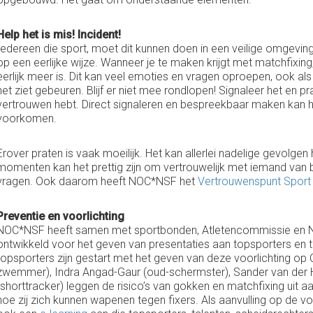
Help het is mis! Incident!
Iedereen die sport, moet dit kunnen doen in een veilige omgevin
op een eerlijke wijze. Wanneer je te maken krijgt met matchfixing,
eerlijk meer is. Dit kan veel emoties en vragen oproepen, ook als
het ziet gebeuren. Blijf er niet mee rondlopen! Signaleer het en p
vertrouwen hebt. Direct signaleren en bespreekbaar maken kan he
voorkomen.
Erover praten is vaak moeilijk. Het kan allerlei nadelige gevolge
momenten kan het prettig zijn om vertrouwelijk met iemand van b
vragen. Ook daarom heeft NOC*NSF het
Vertrouwenspunt Sport
Preventie en voorlichting
NOC*NSF heeft samen met sportbonden, Atletencommissie en NL
ontwikkeld voor het geven van presentaties aan topsporters en t
topsporters zijn gestart met het geven van deze voorlichting op
zwemmer), Indra Angad-Gaur (oud-schermster), Sander van der Ho
(shorttracker) leggen de risico’s van gokken en matchfixing uit a
hoe zij zich kunnen wapenen tegen fixers. Als aanvulling op de 