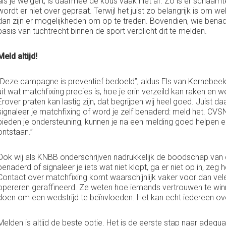
als je weigert, is daarmee de kous vaak niet af. Zo is er schaa
wordt er niet over gepraat. Terwijl het juist zo belangrijk is om w
dan zijn er mogelijkheden om op te treden. Bovendien, wie benade
basis van tuchtrecht binnen de sport verplicht dit te melden.
Meld altijd!
“Deze campagne is preventief bedoeld”, aldus Els van Kernebee
uit wat matchfixing precies is, hoe je erin verzeild kan raken en 
Erover praten kan lastig zijn, dat begrijpen wij heel goed. Juist
signaleer je matchfixing of word je zelf benaderd: meld het. CVS
bieden je ondersteuning, kunnen je na een melding goed helpen
ontstaan.”
Ook wij als KNBB onderschrijven nadrukkelijk de boodschap van
benaderd of signaleer je iets wat niet klopt, ga er niet op in, zeg h
Contact over matchfixing komt waarschijnlijk vaker voor dan vele
opereren geraffineerd. Ze weten hoe iemands vertrouwen te win
doen om een wedstrijd te beïnvloeden. Het kan echt iedereen o
Melden is altijd de beste optie. Het is de eerste stap naar adequ