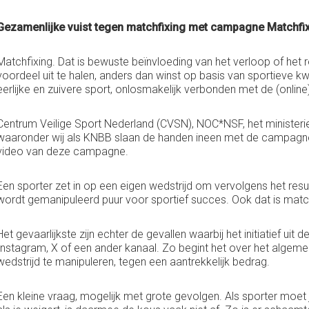
Gezamenlijke vuist tegen matchfixing met campagne Matchfi
Matchfixing. Dat is bewuste beïnvloeding van het verloop of het 
voordeel uit te halen, anders dan winst op basis van sportieve kw
eerlijke en zuivere sport, onlosmakelijk verbonden met de (onlin
Centrum Veilige Sport Nederland (CVSN), NOC*NSF, het minister
waaronder wij als KNBB slaan de handen ineen met de campagn
video van deze campagne.
Een sporter zet in op een eigen wedstrijd om vervolgens het resul
wordt gemanipuleerd puur voor sportief succes. Ook dat is match
Het gevaarlijkste zijn echter de gevallen waarbij het initiatief uit 
Instagram, X of een ander kanaal. Zo begint het over het algeme
wedstrijd te manipuleren, tegen een aantrekkelijk bedrag.
Een kleine vraag, mogelijk met grote gevolgen. Als sporter moet