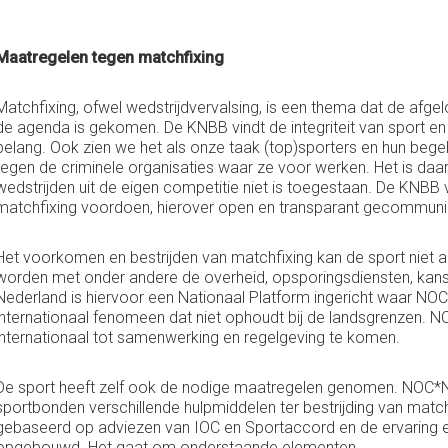
Maatregelen tegen matchfixing
Matchfixing, ofwel wedstrijdvervalsing, is een thema dat de afgel
de agenda is gekomen. De KNBB vindt de integriteit van sport en
belang. Ook zien we het als onze taak (top)sporters en hun bege
tegen de criminele organisaties waar ze voor werken. Het is daa
wedstrijden uit de eigen competitie niet is toegestaan. De KNBB vi
matchfixing voordoen, hierover open en transparant gecommun
Het voorkomen en bestrijden van matchfixing kan de sport niet
worden met onder andere de overheid, opsporingsdiensten, kanssp
Nederland is hiervoor een Nationaal Platform ingericht waar NO
internationaal fenomeen dat niet ophoudt bij de landsgrenzen. 
internationaal tot samenwerking en regelgeving te komen.
De sport heeft zelf ook de nodige maatregelen genomen. NOC*
sportbonden verschillende hulpmiddelen ter bestrijding van match
gebaseerd op adviezen van IOC en Sportaccord en de ervaring e
opgebouwd. Het gaat om onderstaande elementen.