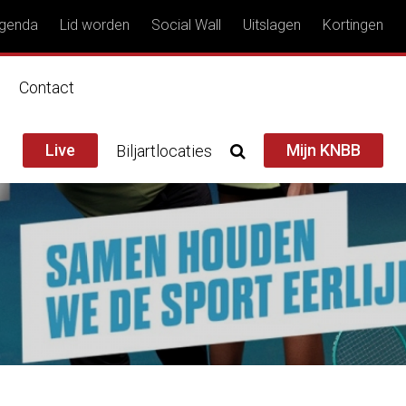
genda
Lid worden
Social Wall
Uitslagen
Kortingen
n
Contact
Live
Mijn KNBB
Biljartlocaties