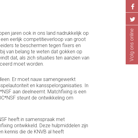
Volg ons online
open jaren ook in ons land nadrukkelijk op
 een eerlijk competitieverloop van groot
leiders te beschermen tegen fixers en
rbij van belang te weten dat gokken op
ndt dat, als zich situaties ten aanzien van
iceerd moet worden.
 alleen. Er moet nauw samengewerkt
elautoriteit en kansspelorganisaties. In
C*NSF aan deelneemt. Matchfixing is een
NOC*NSF steunt de ontwikkeling om
NSF heeft in samenspraak met
fixing ontwikkeld. Deze hulpmiddelen zijn
n kennis die de KNVB al heeft