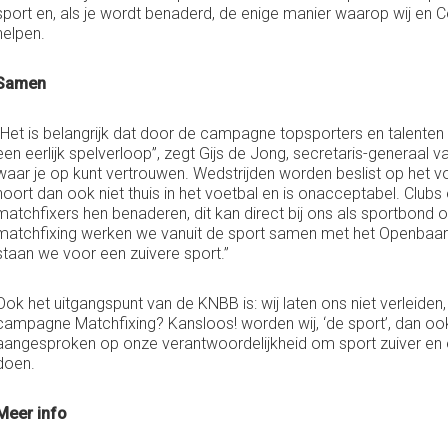
sport en, als je wordt benaderd, de enige manier waarop wij en 
helpen.
Samen
“Het is belangrijk dat door de campagne topsporters en talente
een eerlijk spelverloop”, zegt Gijs de Jong, secretaris-generaal
waar je op kunt vertrouwen. Wedstrijden worden beslist op het vo
hoort dan ook niet thuis in het voetbal en is onacceptabel. Clubs e
matchfixers hen benaderen, dit kan direct bij ons als sportbond 
matchfixing werken we vanuit de sport samen met het Openbaar M
staan we voor een zuivere sport.”
Ook het uitgangspunt van de KNBB is: wij laten ons niet verleiden,
campagne Matchfixing? Kansloos! worden wij, ‘de sport’, dan o
aangesproken op onze verantwoordelijkheid om sport zuiver en 
doen.
Meer info