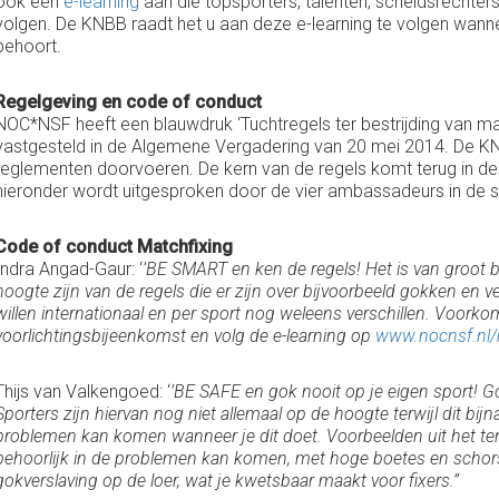
ook een
e-learning
aan die topsporters, talenten, scheidsrechte
volgen. De KNBB raadt het u aan deze e-learning te volgen wan
behoort.
Regelgeving en code of conduct
NOC*NSF heeft een blauwdruk ‘Tuchtregels ter bestrijding van matc
vastgesteld in de Algemene Vergadering van 20 mei 2014. De KNBB
reglementen doorvoeren. De kern van de regels komt terug in 
hieronder wordt uitgesproken door de vier ambassadeurs in de st
Code of conduct Matchfixing
Indra Angad-Gaur: ‘
’BE SMART en ken de regels! Het is van groot b
hoogte zijn van de regels die er zijn over bijvoorbeeld gokken en v
willen internationaal en per sport nog weleens verschillen. Voork
voorlichtingsbijeenkomst en volg de e-learning op
www.nocnsf.nl/
Thijs van Valkengoed: ‘
’BE SAFE en gok nooit op je eigen sport! Go
Sporters zijn hiervan nog niet allemaal op de hoogte terwijl dit bij
problemen kan komen wanneer je dit doet. Voorbeelden uit het tenn
behoorlijk in de problemen kan komen, met hoge boetes en schors
gokverslaving op de loer, wat je kwetsbaar maakt voor fixers.’’