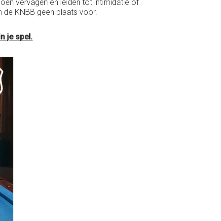
en vervagen en leiden tot intimidatie of
en de KNBB geen plaats voor.
n je spel.