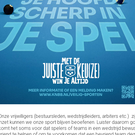
Onze vrijwilligers (bestuursleden, wedstrijdleiders, arbiters etc.)
inzet kunnen we onze sport blijven beoefenen. Luister daarom goe
komt het soms voor dat spelers of teams in een wedstrijd bewust
vriend te helpen of om te voorkomen dat een bevriend team degr