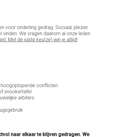
voor onderling gedrag. Sociaal, plezier,
ieel vinden. We vragen daarom al onze leden
nt: Met de juiste keu(ze) win je altijd!
in hoogoplopende conflicten
 of snookertafel
uwelijke arbiters
rugsgebruik
ol naar elkaar te blijven gedragen. We