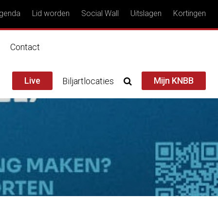
genda
Lid worden
Social Wall
Uitslagen
Kortingen
n
Contact
Live
Mijn KNBB
Biljartlocaties