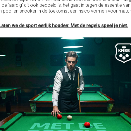
Hoe ‘aardig’ dit ook bedoeld is, het gaat in tegen de essentie v
in pool en snooker in de toekomst een risico vormen voor match
Laten we de sport eerlijk houden: Met de regels speel je niet.