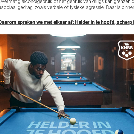
Overmatig alcoholgebruik of het gebruik van drugs kan grenzen do
asociaal gedrag, zoals verbale of fysieke agressie. Daar is binn
Daarom spreken we met elkaar af: Helder in je hoofd, scherp i