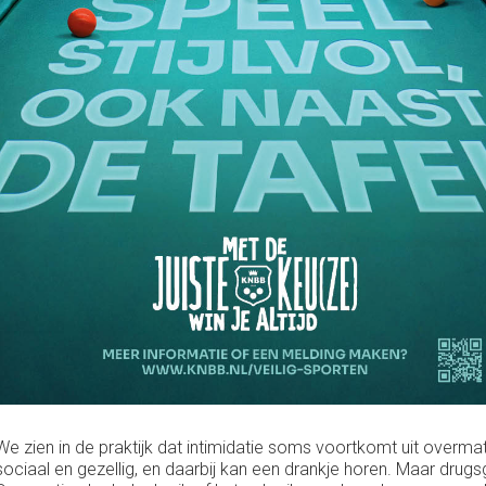
We zien in de praktijk dat intimidatie soms voortkomt uit overma
sociaal en gezellig, en daarbij kan een drankje horen. Maar drugsg