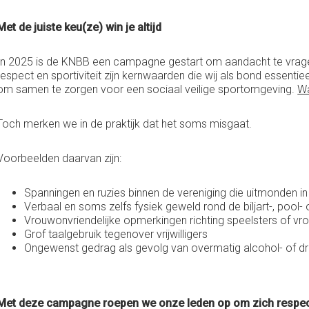
Met de juiste keu(ze) win je altijd
In 2025 is de KNBB een campagne gestart om aandacht te vragen 
respect en sportiviteit zijn kernwaarden die wij als bond essent
om samen te zorgen voor een sociaal veilige sportomgeving.
Wa
Toch merken we in de praktijk dat het soms misgaat.
Voorbeelden daarvan zijn:
Spanningen en ruzies binnen de vereniging die uitmonden 
Verbaal en soms zelfs fysiek geweld rond de biljart-, pool-
Vrouwonvriendelijke opmerkingen richting speelsters of vro
Grof taalgebruik tegenover vrijwilligers
Ongewenst gedrag als gevolg van overmatig alcohol- of d
Met deze campagne roepen we onze leden op om zich respectv