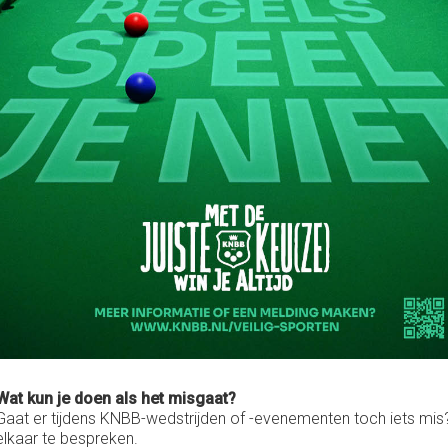
Wat kun je doen als het misgaat?
Gaat er tijdens KNBB-wedstrijden of -evenementen toch iets mis
elkaar te bespreken.