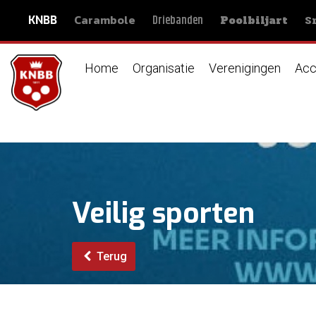
Carambole
S
Driebanden
KNBB
Poolbiljart
Home
Organisatie
Verenigingen
Acc
Veilig sporten
Terug