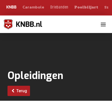
Carambole
Sno
Driebanden
KNBB
Poolbiljart
Toggle n
Opleidingen
Terug