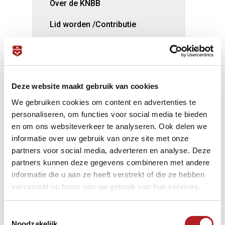
Over de KNBB
Lid worden /Contributie
Samenwerking Biljart Vakhandel
Aanvraag organisatie
internationale evenementen
Deze website maakt gebruik van cookies
Kortingen voor KNBB-leden
We gebruiken cookies om content en advertenties te
personaliseren, om functies voor social media te bieden
Opleidingen
en om ons websiteverkeer te analyseren. Ook delen we
informatie over uw gebruik van onze site met onze
TeamNL/Nederlandse Loterij
partners voor social media, adverteren en analyse. Deze
Vacaturebank
partners kunnen deze gegevens combineren met andere
informatie die u aan ze heeft verstrekt of die ze hebben
verzameld op basis van uw gebruik van hun services.
Toestemmingsselectie
De KNBB organiseert diverse instructeurs- en
Noodzakelijk