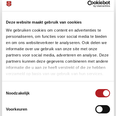
TeamNL/Nederlandse Loterij
Vacaturebank
Deze website maakt gebruik van cookies
We gebruiken cookies om content en advertenties te
personaliseren, om functies voor social media te bieden
en om ons websiteverkeer te analyseren. Ook delen we
informatie over uw gebruik van onze site met onze
Vergaderen in het hart van de sport?
partners voor social media, adverteren en analyse. Deze
partners kunnen deze gegevens combineren met andere
Het kantoor in Nieuwegein van de Nederlandse Darts
informatie die u aan ze heeft verstrekt of die ze hebben
Bond en de Koninklijke Nederlandse Biljart Bond
verzameld op basis van uw gebruik van hun services.
beschikt over twee moderne zalen, ideaal voor
vergaderingen, presentaties en brainstormsessies.
Toestemmingsselectie
Noodzakelijk
Alles over (mogelijkheid tot huren van) beide
Voorkeuren
vergaderzalen