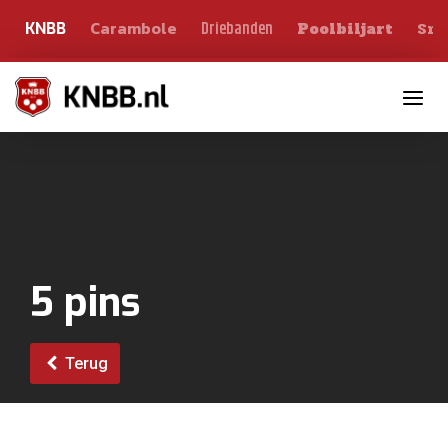
Carambole
Sno
Driebanden
KNBB
Poolbiljart
Toggle n
5 pins
Terug