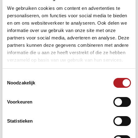
Team zoekt speler
We gebruiken cookies om content en advertenties te
personaliseren, om functies voor social media te bieden
en om ons websiteverkeer te analyseren. Ook delen we
informatie over uw gebruik van onze site met onze
partners voor social media, adverteren en analyse. Deze
Het doel van 5-pins/kegelbiljart is als eerste het
partners kunnen deze gegevens combineren met andere
aantal vereiste punten te behalen en daarbij
proberen de tegenstander het scoren te beletten.
informatie die u aan ze heeft verstrekt of die ze hebben
Het allerbelangrijkste om te weten is dat met de
verzameld op basis van uw gebruik van hun services.
speelbal in eerste instantie ALTIJD eerst de bal van de
tegenstander geraakt moet worden, met of zonder
tussenkomst van een band. Gebeurt dit niet, dan
Toestemmingsselectie
kunnen nooit punten worden gescoord en volgt in alle
Noodzakelijk
gevallen een straf van minimaal 2 punten. Er mag dus
NOOIT van rood worden gespeeld.
Voorkeuren
De enige positie waarbij NIET mag worden gescoord, is
de acquit- of aanvangsstoot. Gebeurt dat wel, gaan de
Statistieken
punten naar de tegenstander.