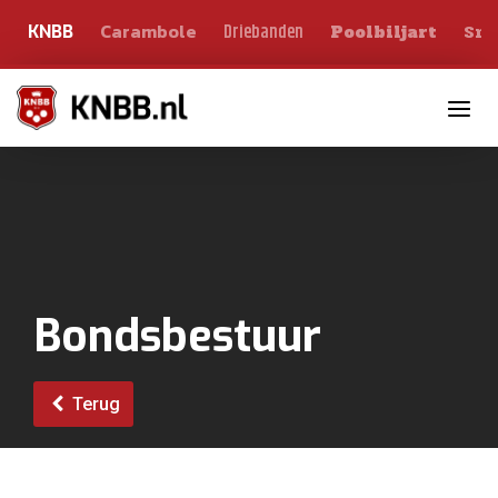
Carambole
Sno
Driebanden
KNBB
Poolbiljart
Toggle n
Bondsbestuur
Terug