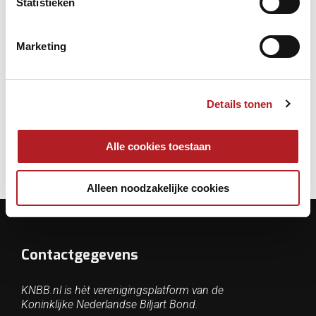
Statistieken
Marketing
Het bondsbestuur wordt door de Bondsraad
aangesteld en bestaat uit zeven posities. Vanuit elke
sectie één afgevaardigde, een secretaris, een
penningmeester en de voorzitter. In het linkermenu is
Details tonen
de huidige samenstelling te raadplegen.
Alle cookies toestaan
Alleen noodzakelijke cookies
Contactgegevens
KNBB.nl is hèt verenigingsplatform van de
Koninklijke Nederlandse Biljart Bond.