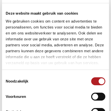
Beleid
Bijzondere leden
Deze website maakt gebruik van cookies
We gebruiken cookies om content en advertenties te
Over de KNBB
personaliseren, om functies voor social media te bieden
Lid worden /Contributie
en om ons websiteverkeer te analyseren. Ook delen we
informatie over uw gebruik van onze site met onze
Samenwerking Biljart Vakhandel
partners voor social media, adverteren en analyse. Deze
partners kunnen deze gegevens combineren met andere
Aanvraag organisatie
informatie die u aan ze heeft verstrekt of die ze hebben
internationale evenementen
verzameld op basis van uw gebruik van hun services.
Kortingen voor KNBB-leden
Toestemmingsselectie
Opleidingen
Noodzakelijk
TeamNL/Nederlandse Loterij
Voorkeuren
Vacaturebank