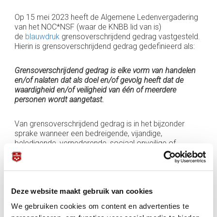
Op 15 mei 2023 heeft de Algemene Ledenvergadering
van het NOC*NSF (waar de KNBB lid van is)
de
blauwdruk
grensoverschrijdend gedrag vastgesteld.
Hierin is grensoverschrijdend gedrag gedefinieerd als:
Grensoverschrijdend gedrag is elke vorm van handelen
en/of nalaten dat als doel en/of gevolg heeft dat de
waardigheid en/of veiligheid van één of meerdere
personen wordt aangetast.
Van grensoverschrijdend gedrag is in het bijzonder
sprake wanneer een bedreigende, vijandige,
beledigende, vernederende, sociaal onveilige of
kwetsende situatie wordt gecreëerd of wordt ervaren.
De definitie van grensoverschrijdend gedrag maakt
duidelijk dat het moet gaan om gedragingen die gericht
zijn op een persoon (of meerdere personen). Daarbij
Deze website maakt gebruik van cookies
maakt het niet uit of degene de gedraging
daadwerkelijk als grensoverschrijdend gedrag heeft
We gebruiken cookies om content en advertenties te
ervaren. Het gaat zowel om het doel als het gevolg.