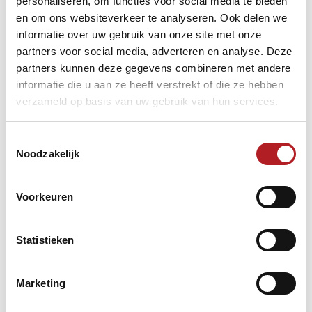
personaliseren, om functies voor social media te bieden
en om ons websiteverkeer te analyseren. Ook delen we
Globaal gezien onderscheiden we een aantal soorten
informatie over uw gebruik van onze site met onze
grensoverschrijdend gedrag, zoals:
partners voor social media, adverteren en analyse. Deze
partners kunnen deze gegevens combineren met andere
pesten
informatie die u aan ze heeft verstrekt of die ze hebben
discriminatie
verzameld op basis van uw gebruik van hun services.
seksuele intimidatie (grensoverschrijdend gedrag
met een seksuele connotatie)
verbaal geweld, zoals belediging en bedreiging
Toestemmingsselectie
fysiek geweld zoals mishandeling
Noodzakelijk
Ook binnen jouw vereniging kan grensoverschrijdend
gedrag plaatsvinden en dat heeft veel impact op de
betrokkene(n), op de vereniging én op het sportplezier
Voorkeuren
van betrokkenen.
Statistieken
Gedragsregels
Marketing
Omdat we grensoverschrijdend gedrag willen