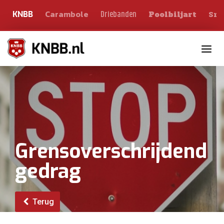
Carambole
Sno
Driebanden
KNBB
Poolbiljart
Toggle n
Grensoverschrijdend
gedrag
Terug