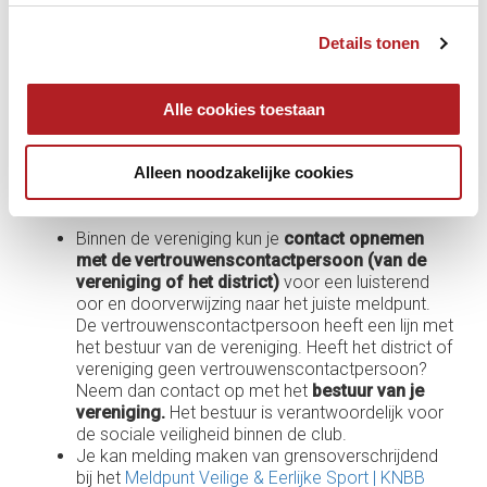
voorkomen, hebben we in de gedragscode van de
KNBB afgesproken hoe we met elkaar om horen te
Details tonen
gaan binnen de keusport. U vindt de gedragscode van
de KNBB op deze pagina:
www.knbb.nl/veilig-
sporten/gedragscodes
Alle cookies toestaan
Krijg je te maken met grensoverschrijdend gedrag
Alleen noodzakelijke cookies
of zie je het gebeuren?
Binnen de vereniging kun je
contact opnemen
met de vertrouwenscontactpersoon (van de
vereniging of het district)
voor een luisterend
oor en doorverwijzing naar het juiste meldpunt.
De vertrouwenscontactpersoon heeft een lijn met
het bestuur van de vereniging. Heeft het district of
vereniging geen vertrouwenscontactpersoon?
Neem dan contact op met het
bestuur van je
vereniging.
Het bestuur is verantwoordelijk voor
de sociale veiligheid binnen de club.
Je kan melding maken van grensoverschrijdend
bij het
Meldpunt Veilige & Eerlijke Sport | KNBB