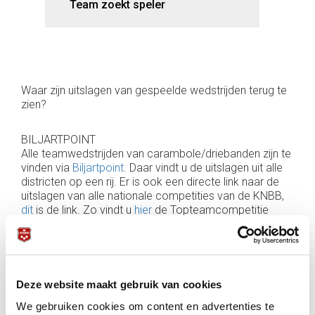
Team zoekt speler
Waar zijn uitslagen van gespeelde wedstrijden terug te
zien?
BILJARTPOINT
Alle teamwedstrijden van carambole/driebanden zijn te
vinden via
Biljartpoint
. Daar vindt u de uitslagen uit alle
districten op een rij. Er is ook een directe link naar de
uitslagen van alle nationale competities van de KNBB,
dit
is de link. Zo vindt u
hier
de Topteamcompetitie
2024-2025, en
hier
de Kozoom League 2024-2025.
KNBB LIVESCORE
Uitslagen van PK's (carambole/driebanden klein) vindt u
Deze website maakt gebruik van cookies
via
KNBB Livescore
. U hunt hier zelf selecteren avond-
of dagcompetitie, en vervolgens selecteren welke
We gebruiken cookies om content en advertenties te