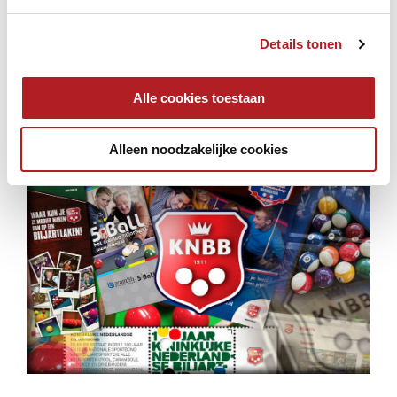
er ook agenda's van de secties afzonderlijk: van
carambole
, van
driebanden
, van
pool
en van
snooker
.
Details tonen
Deze agenda's worden gewoonlijk gevuld begin
oktober, en worden continu bijgewerkt/aangevuld.
Alle cookies toestaan
Alleen noodzakelijke cookies