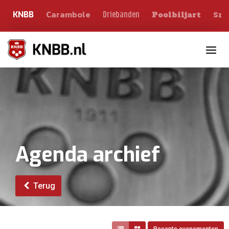
Carambole
Sno
Driebanden
KNBB
Poolbiljart
Toggle n
Agenda archief
Terug