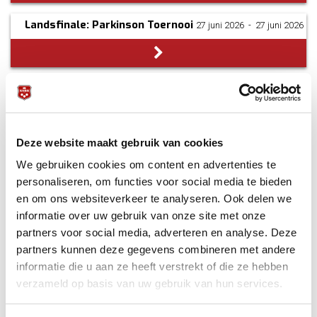
Landsfinale: Parkinson Toernooi
27 juni 2026
­ - ­
27 juni 2026
Landsfinale: B1
21 juni 2026
­ - ­
21 juni 2026
Deze website maakt gebruik van cookies
Landsfinale: C2
21 juni 2026
­ - ­
21 juni 2026
We gebruiken cookies om content en advertenties te
personaliseren, om functies voor social media te bieden
en om ons websiteverkeer te analyseren. Ook delen we
informatie over uw gebruik van onze site met onze
Promotie/degradatie landelijke teamcompetitie
partners voor social media, adverteren en analyse. Deze
21 juni 2026
­ - ­
21 juni 2026
partners kunnen deze gegevens combineren met andere
informatie die u aan ze heeft verstrekt of die ze hebben
verzameld op basis van uw gebruik van hun services.
NK 10 ball (finaleronde)
20 juni 2026
­ - ­
20 juni 2026