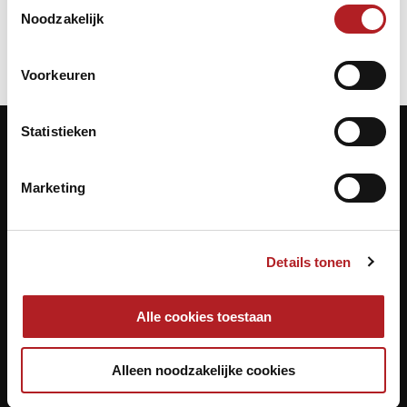
Toestemmingsselectie
Noodzakelijk
Voorkeuren
Statistieken
Contactgegevens
Marketing
KNBB.nl is hèt verenigingsplatform van de
Koninklijke Nederlandse Biljart Bond.
Details tonen
Archimedesbaan 7
3439 ME Nieuwegein
Alle cookies toestaan
Tel.: 030 - 6008400
Mail:
info@knbb.nl
Alleen noodzakelijke cookies