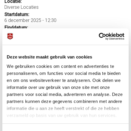
Locatie:
Diverse Locaties
Startdatum:
6 december 2025 - 12:30
Einddatum:
6 december 2025 - 20:00
Meer informatie:
In de Eredivisie van de KNBB sectie snooker zijn de
topspelers van de Nederlandse Snookersport actief.
Deze website maakt gebruik van cookies
De 8 sterkste teams van Nederland strijden in 14
We gebruiken cookies om content en advertenties te
speelronden om het Kampioenschap.
personaliseren, om functies voor social media te bieden
De Onderste 2 teams na 14 speelronden degraderen naar
de Landelijke Klasse en de nummer 6 speelt voor
en om ons websiteverkeer te analyseren. Ook delen we
Promotie/Degradatie tegen de beste nummer 2 uit de twee
informatie over uw gebruik van onze site met onze
landelijke klassen.
partners voor social media, adverteren en analyse. Deze
Indeling en uitslagen zijn te vinden op
Cuescore/Eredivisie
partners kunnen deze gegevens combineren met andere
informatie die u aan ze heeft verstrekt of die ze hebben
verzameld op basis van uw gebruik van hun services.
Competitie
Eredivisie/Topklasse
Snooker