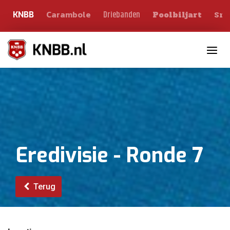
Carambole
Sno
Driebanden
KNBB
Poolbiljart
Toggle n
Eredivisie - Ronde 7
Terug