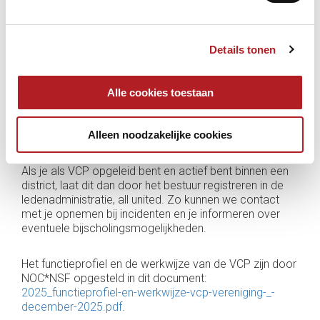
opvolgen én voorkomen van grensoverschrijdend
gedrag!
Details tonen
De rol van vertrouwenscontactpersoon vraagt om
gespreksvaardigheden, een integere houding en kennis
van de sportnetwerken. Daarom biedt NOC*NSF
Alle cookies toestaan
kosteloos een opleiding tot
vertrouwenscontactpersoon aan. Het actuele aanbod
Alleen noodzakelijke cookies
is hier te vinden:
Opleiding VCP
.
Als je als VCP opgeleid bent en actief bent binnen een
district, laat dit dan door het bestuur registreren in de
ledenadministratie, all united. Zo kunnen we contact
met je opnemen bij incidenten en je informeren over
eventuele bijscholingsmogelijkheden.
Het functieprofiel en de werkwijze van de VCP zijn door
NOC*NSF opgesteld in dit document:
2025_functieprofiel-en-werkwijze-vcp-vereniging-_-
december-2025.pdf
.