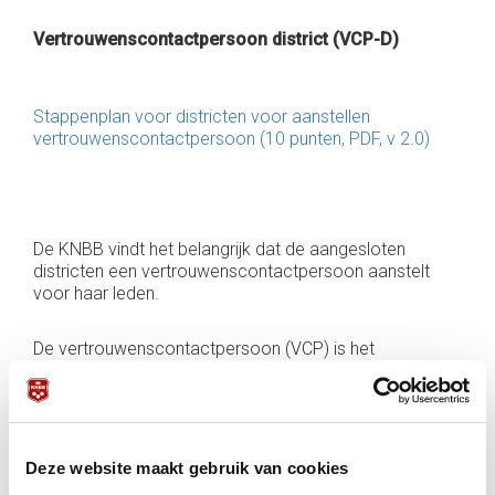
Vertrouwenscontactpersoon district (VCP-D)
Stappenplan voor districten voor aanstellen
vertrouwenscontactpersoon (10 punten, PDF, v 2.0)
De KNBB vindt het belangrijk dat de aangesloten
districten een vertrouwenscontactpersoon aanstelt
voor haar leden.
De vertrouwenscontactpersoon (VCP) is het
aanspreekpunt binnen het KNBB district voor iedereen
met vragen, zorgen of mogelijke meldingen met
betrekking tot grensoverschrijdend gedrag. Deze
persoon zorgt ervoor dat betrokkenen weten bij wie ze
terechtkunnen en welke vervolgstappen mogelijk zijn.
Deze website maakt gebruik van cookies