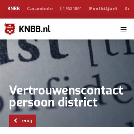
Carambole
Sno
Driebanden
KNBB
Poolbiljart
Toggle n
Vertrouwenscontact
persoon district
Terug