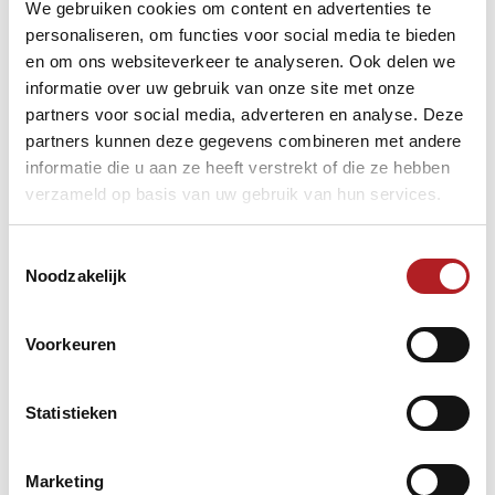
We gebruiken cookies om content en advertenties te
De VCP biedt een laagdrempelige manier om
personaliseren, om functies voor social media te bieden
grensoverschrijdend gedrag, zoals pesten, intimidatie,
en om ons websiteverkeer te analyseren. Ook delen we
agressie en discriminatie te bespreken. Daarbij biedt de
VCP een luisterend oor, denkt mee en geeft uitleg over
informatie over uw gebruik van onze site met onze
eventuele vervolgstappen. Gesprekken worden
partners voor social media, adverteren en analyse. Deze
vertrouwelijk gevoerd, maar volledige geheimhouding
partners kunnen deze gegevens combineren met andere
kan niet worden gegarandeerd. Een professionele
informatie die u aan ze heeft verstrekt of die ze hebben
vertrouwenspersoon kan dit doorgaans wel.
verzameld op basis van uw gebruik van hun services.
Naast deze opvang- en doorverwijsfunctie speelt de
VCP een belangrijke rol in preventie, bijvoorbeeld door
Toestemmingsselectie
bij te dragen aan de implementatie van de KNBB
Noodzakelijk
gedragscode. Daarmee levert de VCP een bijdrage aan
een sociaal veilige omgeving binnen het district.
Voorkeuren
Let op: de vertrouwenscontactpersoon is geen
hulpverlener en deze functie kan niet gecombineerd
Statistieken
worden met een bestuurs- of kaderfunctie binnen de
club.
Marketing
De VCP is dus een onmisbare schakel voor het