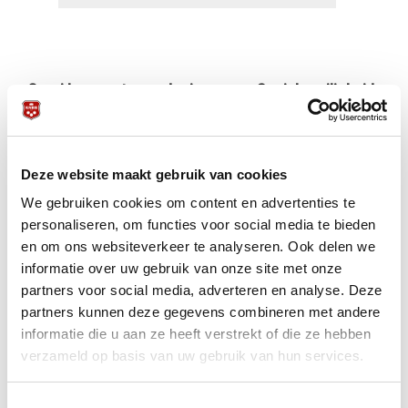
Groei keusporten onder jongeren: Sociale veiligheid
extra belangrijk
De keusporten binnen de KNBB: carambole,
driebanden, pool en snooker, zitten ook bij jongeren
Deze website maakt gebruik van cookies
duidelijk in de lift. We zien een groeiend aantal
We gebruiken cookies om content en advertenties te
deelnemers bij onze jeugdevenementen.
personaliseren, om functies voor social media te bieden
en om ons websiteverkeer te analyseren. Ook delen we
De KNBB is verheugd dat jonge sporters in
informatie over uw gebruik van onze site met onze
toenemende mate kiezen voor onze mooie sporten.
Minstens zo belangrijk is dat zij binnen de bond worden
partners voor social media, adverteren en analyse. Deze
begeleid door vakkundige en betrokken
partners kunnen deze gegevens combineren met andere
jeugdbegeleiders. Goede begeleiding vormt immers de
informatie die u aan ze heeft verstrekt of die ze hebben
basis voor sportplezier, ontwikkeling en langdurige
verzameld op basis van uw gebruik van hun services.
betrokkenheid bij de sport.
Toestemmingsselectie