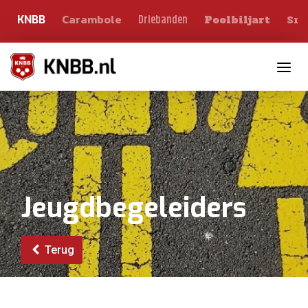
Carambole
Sno
Driebanden
KNBB
Poolbiljart
Toggle n
Jeugdbegeleiders
Terug