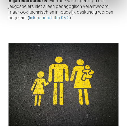
Biljartinstructeur B
. Hiermee wordt geborgd dat
jeugdspelers niet alleen pedagogisch verantwoord,
maar ook technisch en inhoudelijk deskundig worden
begeleid. (
link naar richtlijn KVC
)