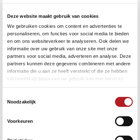
Stagiair TikTok/AI
KNBB Sectie Pool vrijwilligers voor eredivisie, rankings
en NK's. (Trainingen beschikbaar voor wedstrijdleider,
Deze website maakt gebruik van cookies
toernooileider en scheidsrechter)
KNBB Sectie Driebanden portefeuilles Jeugd, Dames,
We gebruiken cookies om content en advertenties te
organisatie Grand Prix (4 per jaar) en organisatie NK’s
personaliseren, om functies voor social media te bieden
(jeugd, dames, Masters, Excellentklasse, Hoofdklasse,
en om ons websiteverkeer te analyseren. Ook delen we
Premiumklasse)
informatie over uw gebruik van onze site met onze
Bestuurslid Topsport KNBB Vereniging Carambole
partners voor social media, adverteren en analyse. Deze
(KVC)
Bestuurder PR/Marketing/Communicatie Sectie Pool
partners kunnen deze gegevens combineren met andere
Notulist voor Bondsraad
informatie die u aan ze heeft verstrekt of die ze hebben
Commentatoren voor online pooluitzendingen
verzameld op basis van uw gebruik van hun services.
Videomaker voor korte compilatievideo
Verslaggever/verslaggeefster voor poolevents
Bestuurslid Marketing & Communicatie Bondsbestuur
Toestemmingsselectie
KNBB
Noodzakelijk
Leden projectteam
innovatie/marketing/productontwikkeling
Wedstrijdleiding KNBB Sectie Snooker
Voorkeuren
Commissieleden Communicatie KNBB-Lab
Stageplaats Media Vormgeven
Portefeuillehouder Breedtesport KVC