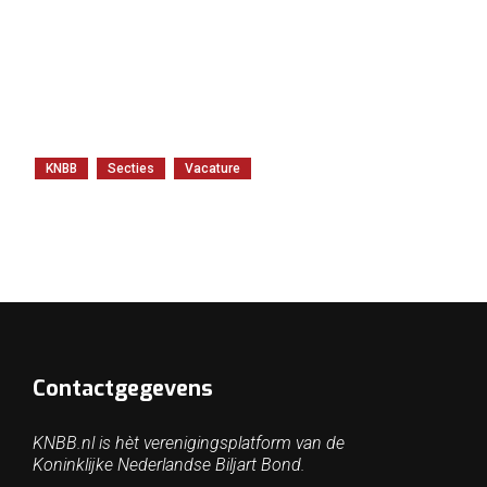
KNBB
Secties
Vacature
Contactgegevens
KNBB.nl is hèt verenigingsplatform van de
Koninklijke Nederlandse Biljart Bond.