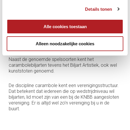
Zodoende kan iedereen in zijn of haar eigen klasse
Details tonen
kampioen van Nederland worden, na te zijn
opgeklommen via districtsfinales. De winnaars van de
daaropvolgende gewestelijke finales plaatsen zich
Alle cookies toestaan
voor het NK. De kampioen van Nederland in de
hoogste klasse wordt door de KNBB Vereniging
Carambole afgevaardigd naar Europese en
Alleen noodzakelijke cookies
wereldkampioenschappen.
Naast de genoemde spelsoorten kent het
carambolebiljarten tevens het Biljart Artistiek, ook wel
kunststoten genoemd.
De discipline carambole kent een verenigingsstructuur.
Dat betekent dat iedereen die op wedstrijdniveau wil
biljarten, lid moet zijn van een bij de KNBB aangesloten
vereniging. Er is altijd wel zo’n vereniging bij u in de
buurt.