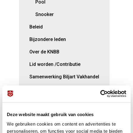
Pool
Snooker
Beleid
Bijzondere leden
Over de KNBB
Lid worden /Contributie
Samenwerking Biljart Vakhandel
Aanvraag organisatie
internationale evenementen
Kortingen voor KNBB-leden
Deze website maakt gebruik van cookies
Opleidingen
We gebruiken cookies om content en advertenties te
personaliseren, om functies voor social media te bieden
TeamNL/Nederlandse Loterij