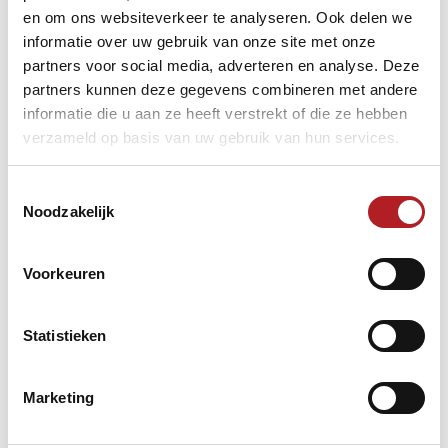
en om ons websiteverkeer te analyseren. Ook delen we
Vacaturebank
informatie over uw gebruik van onze site met onze
partners voor social media, adverteren en analyse. Deze
partners kunnen deze gegevens combineren met andere
informatie die u aan ze heeft verstrekt of die ze hebben
verzameld op basis van uw gebruik van hun services.
De KNBB Sectie Carambole is georganiseerd binnen de
KNBB Vereniging Carambole. De KNBB Vereniging
Toestemmingsselectie
Carambole opgebouwd uit vier gewesten, waaronder
Noodzakelijk
33 districten ressorteren die samen ruim 1300
aangesloten verenigingen herbergen.
Voorkeuren
Het carambolebiljarten is de traditionele vorm van
biljarten en onderscheidt de spelsoorten driebanden,
libre, bandstoten, kader en ankerkader. Al deze
Statistieken
spelsoorten worden in verschillende klassen gespeeld,
van ereklasse tot en met de vijfde klasse, zowel in de
vorm van teamcompetitie als persoonlijke
Marketing
kampioenschappen (individueel).