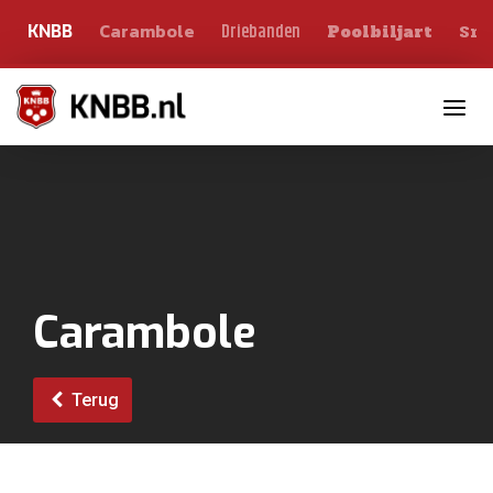
Carambole
Sno
Driebanden
KNBB
Poolbiljart
Toggle n
Carambole
Terug