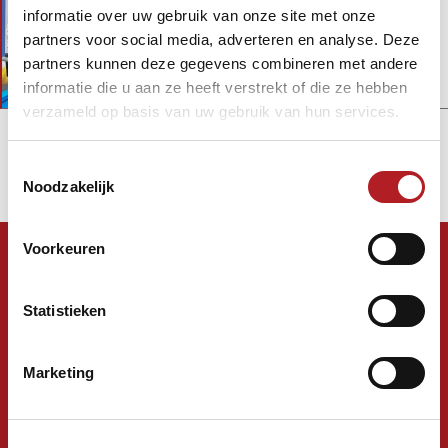
Vliegende reporter op EK voor
informatie over uw gebruik van onze site met onze
junioren
partners voor social media, adverteren en analyse. Deze
partners kunnen deze gegevens combineren met andere
3 dagen 22 uren
geleden
informatie die u aan ze heeft verstrekt of die ze hebben
verzameld op basis van uw gebruik van hun services.
Meer nieuws
Toestemmingsselectie
Noodzakelijk
Voorkeuren
VOLG MEDE BEOEFENAARS ONLINE
Statistieken
#knbb #carambole #driebanden #poolbiljarten
#TeamNL #TeamNLbiljarten
#TeamNLbiljartpoolsnooker @KNBB.Biljartbond
Marketing
Meer social