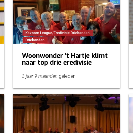
Kozoom League/Eredivisie Driebanden
Driebanden
Woonwonder 't Hartje klimt
naar top drie eredivisie
3 jaar 9 maanden
geleden