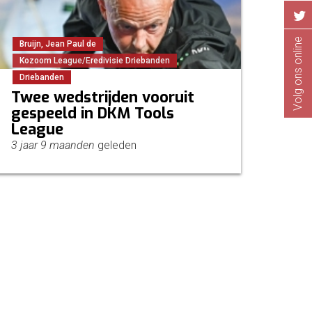
Volg ons online
Bruijn, Jean Paul de
Kozoom League/Eredivisie Driebanden
Driebanden
Twee wedstrijden vooruit
gespeeld in DKM Tools
League
3 jaar 9 maanden
geleden