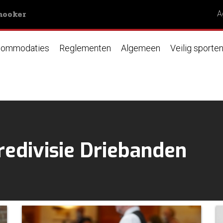
nooker
A
ommodaties
Reglementen
Algemeen
Veilig sporte
edivisie Driebanden