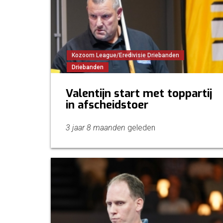
Kozoom League/Eredivisie Driebanden
Driebanden
Valentijn start met toppartij
in afscheidstoer
3 jaar 8 maanden
geleden