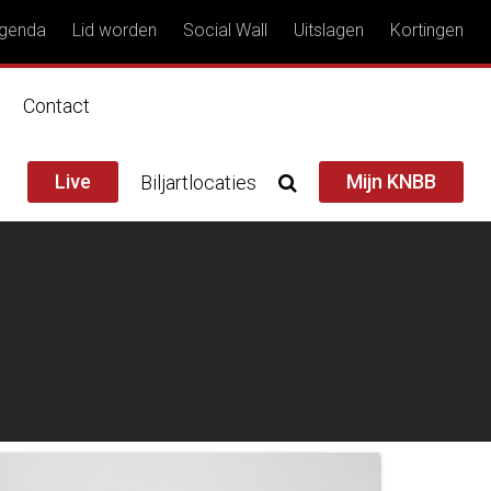
genda
Lid worden
Social Wall
Uitslagen
Kortingen
n
Contact
Live
Mijn KNBB
Biljartlocaties