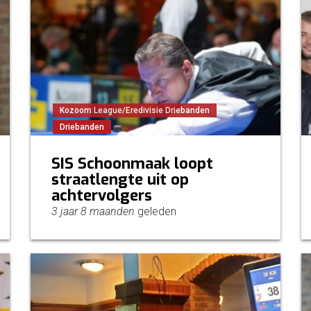
Kozoom League/Eredivisie Driebanden
Driebanden
SIS Schoonmaak loopt
straatlengte uit op
achtervolgers
3 jaar 8 maanden
geleden