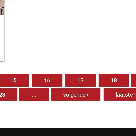
15
16
17
18
23
…
volgende ›
laatste 