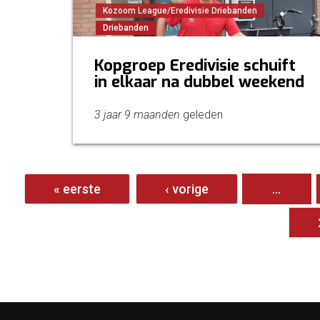
Kozoom League/Eredivisie Driebanden
Driebanden
Kopgroep Eredivisie schuift
in elkaar na dubbel weekend
3 jaar 9 maanden
geleden
Pagina's
« eerste
‹ vorige
…