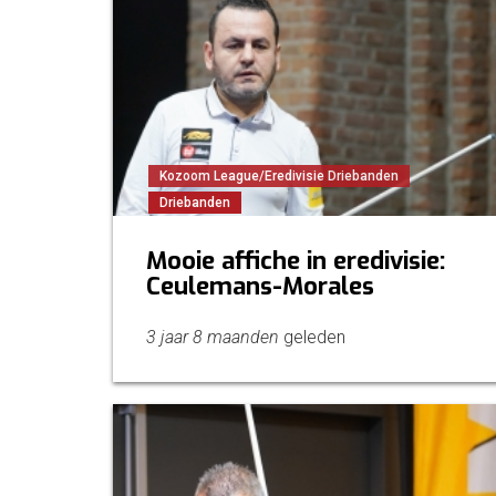
Kozoom League/Eredivisie Driebanden
Driebanden
Mooie affiche in eredivisie:
Ceulemans-Morales
3 jaar 8 maanden
geleden