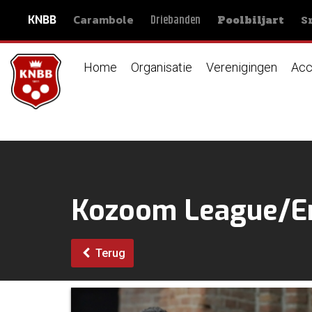
Carambole
S
Driebanden
KNBB
Poolbiljart
Home
Organisatie
Verenigingen
Acc
Kozoom League/Er
Terug