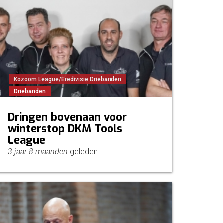
Kozoom League/Eredivisie Driebanden
Driebanden
Dringen bovenaan voor
winterstop DKM Tools
League
3 jaar 8 maanden
geleden