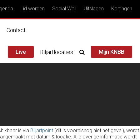
genda
Lid worden
Social Wall
Uitslagen
Kortingen
n
Contact
Live
Mijn KNBB
Biljartlocaties
hikbaar is via
Biljartpoint
(dit is vooralsnog niet het geval), wordt
l aangemaakt met datum & locatie. Alle overige informatie wordt