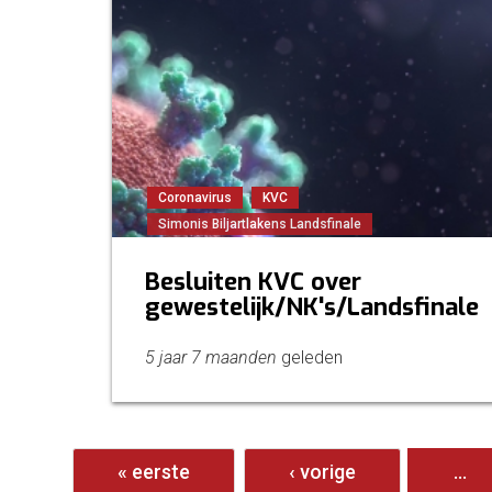
Coronavirus
KVC
Simonis Biljartlakens Landsfinale
Besluiten KVC over
gewestelijk/NK's/Landsfinale
5 jaar 7 maanden
geleden
Pagina's
« eerste
‹ vorige
…