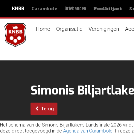
Carambole
S
Driebanden
KNBB
Poolbiljart
Home
Organisatie
Verenigingen
Acc
Simonis Biljartlak
Terug
Het schema van de Simonis Biljartlakens Landsfinale 2026 vindt
deze direct toegevoegd in de
Agenda van Carambole
. In deze 