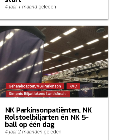
4 jaar 1 maand
geleden
Gehandicapten/VG/Parkinson
KVC
Simonis Biljartlakens Landsfinale
NK Parkinsonpatiënten, NK
Rolstoelbiljarten én NK 5-
ball op één dag
4 jaar 2 maanden
geleden