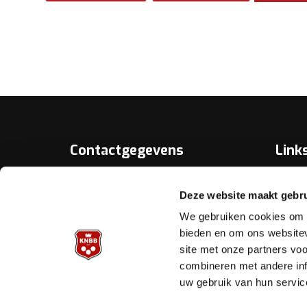
Contactgegevens
Link
Over D
KNBB.nl is hèt verenigingsplatform
Deze website maakt gebru
van de
Bonds
Koninklijke Nederlandse Biljart
We gebruiken cookies om c
Bond.
Biljart.
bieden en om ons websitev
site met onze partners vo
Helpd
Archimedesbaan 7
combineren met andere inf
3439 ME Nieuwegein
uw gebruik van hun servic