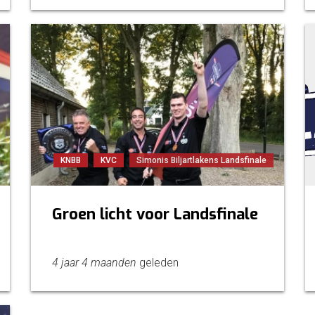
KNBB
KVC
Simonis Biljartlakens Landsfinale
Groen licht voor Landsfinale
4 jaar 4 maanden
geleden