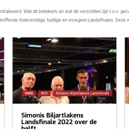
traliseerd. Wat dit betekent, en wat de verschillen zijn t.o.v. gec
etreffende toekomstige, huidige en vroegere Landsfinales. Deze
KNBB
KVC
Simonis Biljartlakens Landsfinale
Simonis Biljartlakens
Landsfinale 2022 over de
helft