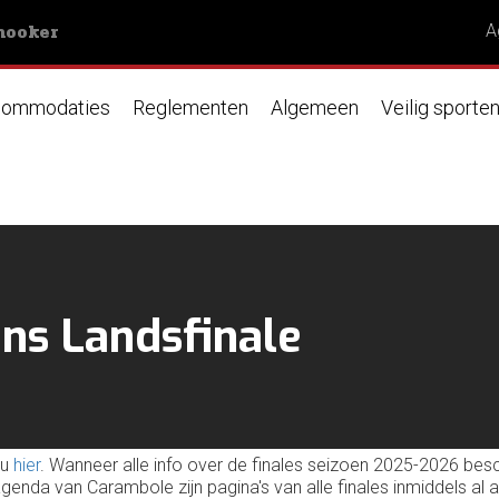
nooker
A
ommodaties
Reglementen
Algemeen
Veilig sporte
ens Landsfinale
 u
hier
. Wanneer alle info over de finales seizoen 2025-2026 besc
agenda van Carambole zijn pagina's van alle finales inmiddels a