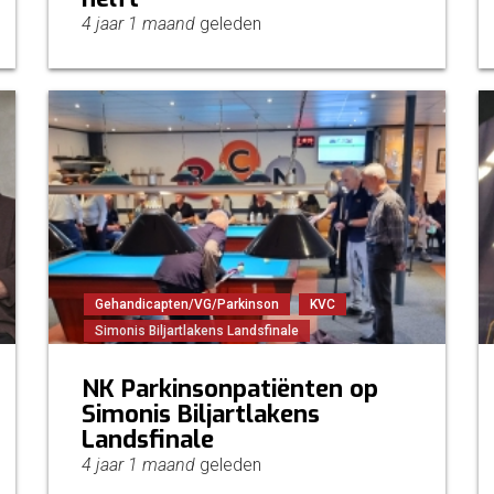
4 jaar 1 maand
geleden
Gehandicapten/VG/Parkinson
KVC
Simonis Biljartlakens Landsfinale
NK Parkinsonpatiënten op
Simonis Biljartlakens
Landsfinale
4 jaar 1 maand
geleden