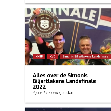
KNBB
KVC
Simonis Biljartlakens Landsfinale
Alles over de Simonis
Biljartlakens Landsfinale
2022
4 jaar 1 maand
geleden