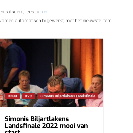
entraliseerd, leest u
hier
.
 worden automatisch bijgewerkt, met het nieuwste item
KNBB
KVC
Simonis Biljartlakens Landsfinale
Simonis Biljartlakens
Landsfinale 2022 mooi van
start