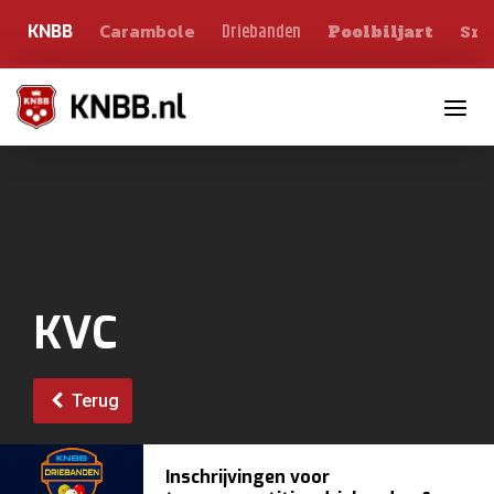
Carambole
Sno
Driebanden
KNBB
Poolbiljart
Toggle n
KVC
Terug
Inschrijvingen voor