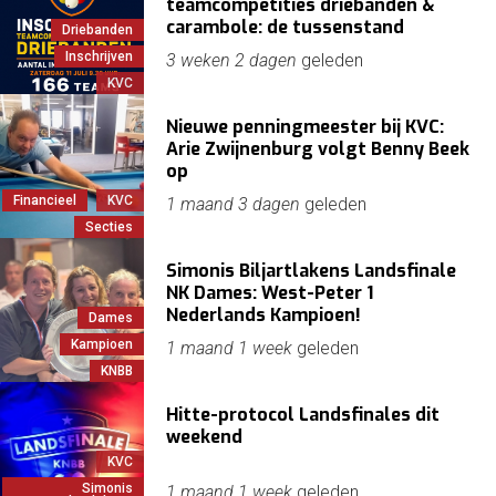
teamcompetities driebanden &
carambole: de tussenstand
Driebanden
Inschrijven
3 weken 2 dagen
geleden
KVC
Nieuwe penningmeester bij KVC:
Arie Zwijnenburg volgt Benny Beek
op
Financieel
KVC
1 maand 3 dagen
geleden
Secties
Simonis Biljartlakens Landsfinale
NK Dames: West-Peter 1
Nederlands Kampioen!
Dames
Kampioen
1 maand 1 week
geleden
KNBB
Hitte-protocol Landsfinales dit
weekend
KVC
Simonis
1 maand 1 week
geleden