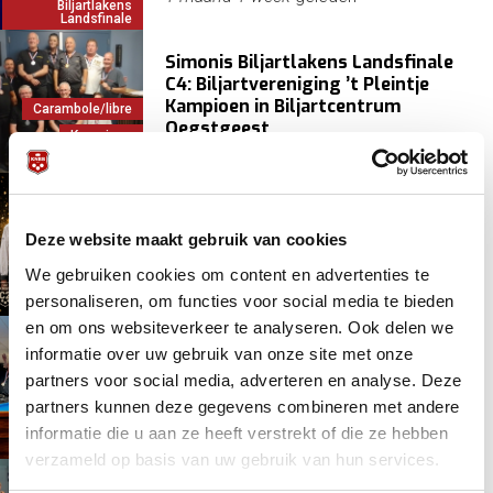
Biljartlakens
Landsfinale
Simonis Biljartlakens Landsfinale
C4: Biljartvereniging ’t Pleintje
Kampioen in Biljartcentrum
Carambole/libre
Oegstgeest
Kampioen
1 maand 2 weken
geleden
KNBB
Simonis Biljartlakens Landsfinale
C2: De weg naar het
Deze website maakt gebruik van cookies
kampioenschap van Harwig 1
Carambole/libre
We gebruiken cookies om content en advertenties te
Kampioen
1 maand 2 weken
geleden
personaliseren, om functies voor social media te bieden
KNBB
en om ons websiteverkeer te analyseren. Ook delen we
Simonis Biljartlakens Landsfinale
informatie over uw gebruik van onze site met onze
C3: Het succes van Royal 8
partners voor social media, adverteren en analyse. Deze
partners kunnen deze gegevens combineren met andere
Kampioen
1 maand 2 weken
geleden
informatie die u aan ze heeft verstrekt of die ze hebben
KNBB
KVC
verzameld op basis van uw gebruik van hun services.
BVC-Targa-Team pakt brons op