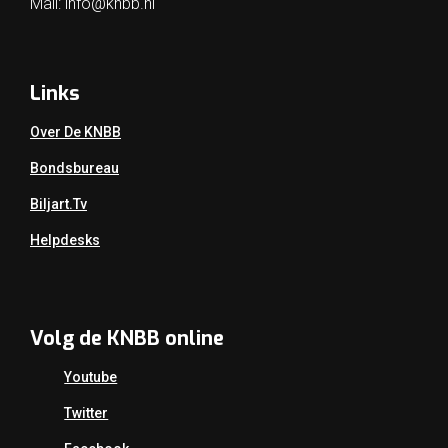
Mail:
info@knbb.nl
Links
Over De KNBB
Bondsbureau
Biljart.tv
Helpdesks
Volg de KNBB online
Youtube
Twitter