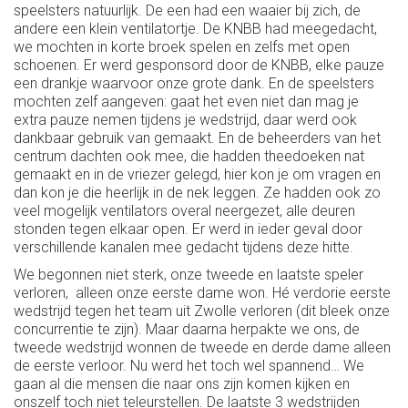
speelsters natuurlijk. De een had een waaier bij zich, de
andere een klein ventilatortje. De KNBB had meegedacht,
we mochten in korte broek spelen en zelfs met open
schoenen. Er werd gesponsord door de KNBB, elke pauze
een drankje waarvoor onze grote dank. En de speelsters
mochten zelf aangeven: gaat het even niet dan mag je
extra pauze nemen tijdens je wedstrijd, daar werd ook
dankbaar gebruik van gemaakt. En de beheerders van het
centrum dachten ook mee, die hadden theedoeken nat
gemaakt en in de vriezer gelegd, hier kon je om vragen en
dan kon je die heerlijk in de nek leggen. Ze hadden ook zo
veel mogelijk ventilators overal neergezet, alle deuren
stonden tegen elkaar open. Er werd in ieder geval door
verschillende kanalen mee gedacht tijdens deze hitte.
We begonnen niet sterk, onze tweede en laatste speler
verloren, alleen onze eerste dame won. Hé verdorie eerste
wedstrijd tegen het team uit Zwolle verloren (dit bleek onze
concurrentie te zijn). Maar daarna herpakte we ons, de
tweede wedstrijd wonnen de tweede en derde dame alleen
de eerste verloor. Nu werd het toch wel spannend… We
gaan al die mensen die naar ons zijn komen kijken en
onszelf toch niet teleurstellen. De laatste 3 wedstrijden