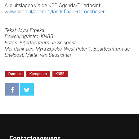
Alle uitslagen via de KBB Agenda/Biljartpoint:
www.knbb.nl/agenda/landsfinale-damesbeker
Tekst: Myra Erpeka
Bewerking/intro: KNBB
Foto’s: Biljartcentrum de Snelpost
Met dank aan: Myra Erpeka, West-Peter 1, Biljartcentrum de
Snelpost, Martin van Beusichem
Dames
Kampioen
KNBB
Contactgegevens