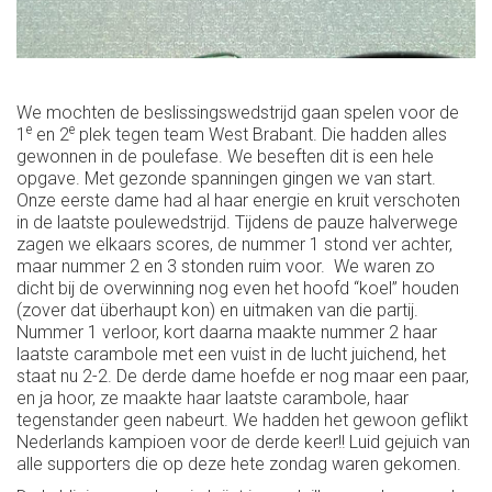
We mochten de beslissingswedstrijd gaan spelen voor de
e
e
1
en 2
plek tegen team West Brabant. Die hadden alles
gewonnen in de poulefase. We beseften dit is een hele
opgave. Met gezonde spanningen gingen we van start.
Onze eerste dame had al haar energie en kruit verschoten
in de laatste poulewedstrijd. Tijdens de pauze halverwege
zagen we elkaars scores, de nummer 1 stond ver achter,
maar nummer 2 en 3 stonden ruim voor. We waren zo
dicht bij de overwinning nog even het hoofd “koel” houden
(zover dat überhaupt kon) en uitmaken van die partij.
Nummer 1 verloor, kort daarna maakte nummer 2 haar
laatste carambole met een vuist in de lucht juichend, het
staat nu 2-2. De derde dame hoefde er nog maar een paar,
en ja hoor, ze maakte haar laatste carambole, haar
tegenstander geen nabeurt. We hadden het gewoon geflikt
Nederlands kampioen voor de derde keer!! Luid gejuich van
alle supporters die op deze hete zondag waren gekomen.