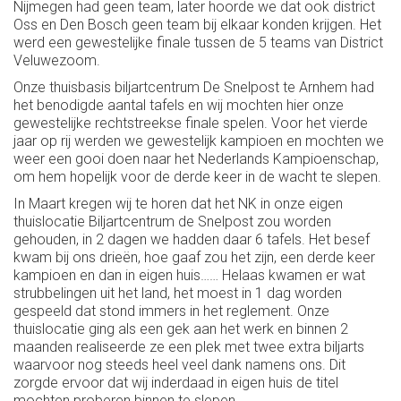
Nijmegen had geen team, later hoorde we dat ook district
Oss en Den Bosch geen team bij elkaar konden krijgen. Het
werd een gewestelijke finale tussen de 5 teams van District
Veluwezoom.
Onze thuisbasis biljartcentrum De Snelpost te Arnhem had
het benodigde aantal tafels en wij mochten hier onze
gewestelijke rechtstreekse finale spelen. Voor het vierde
jaar op rij werden we gewestelijk kampioen en mochten we
weer een gooi doen naar het Nederlands Kampioenschap,
om hem hopelijk voor de derde keer in de wacht te slepen.
In Maart kregen wij te horen dat het NK in onze eigen
thuislocatie Biljartcentrum de Snelpost zou worden
gehouden, in 2 dagen we hadden daar 6 tafels. Het besef
kwam bij ons drieën, hoe gaaf zou het zijn, een derde keer
kampioen en dan in eigen huis…… Helaas kwamen er wat
strubbelingen uit het land, het moest in 1 dag worden
gespeeld dat stond immers in het reglement. Onze
thuislocatie ging als een gek aan het werk en binnen 2
maanden realiseerde ze een plek met twee extra biljarts
waarvoor nog steeds heel veel dank namens ons. Dit
zorgde ervoor dat wij inderdaad in eigen huis de titel
mochten proberen binnen te slepen.