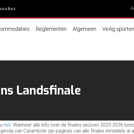
nooker
A
ommodaties
Reglementen
Algemeen
Veilig sporte
ens Landsfinale
 u
hier
. Wanneer alle info over de finales seizoen 2025-2026 besc
agenda van Carambole zijn pagina's van alle finales inmiddels a