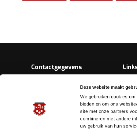
Contactgegevens
Link
Over D
KNBB.nl is hèt verenigingsplatform
Deze website maakt gebru
van de
Bonds
Koninklijke Nederlandse Biljart
We gebruiken cookies om c
Bond.
Biljart.
bieden en om ons websitev
site met onze partners vo
Helpd
Archimedesbaan 7
combineren met andere inf
3439 ME Nieuwegein
uw gebruik van hun servic