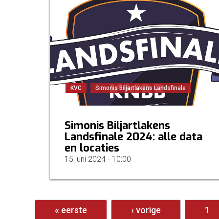
KVC
Simonis Biljartlakens Landsfinale
Simonis Biljartlakens
Landsfinale 2024: alle data
en locaties
15 juni 2024 - 10:00
Pagina's
« eerste
‹ vorige
1