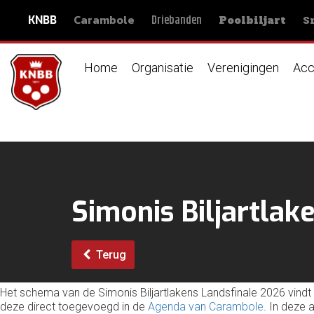
Carambole
S
Driebanden
KNBB
Poolbiljart
Home
Organisatie
Verenigingen
Acc
Simonis Biljartlak
Terug
Het schema van de Simonis Biljartlakens Landsfinale 2026 vindt
deze direct toegevoegd in de
Agenda van Carambole
. In deze 