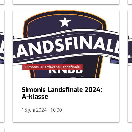
Simonis Biljartlakens Landsfinale
Simonis Landsfinale 2024:
A-klasse
15 juni 2024 - 10:00