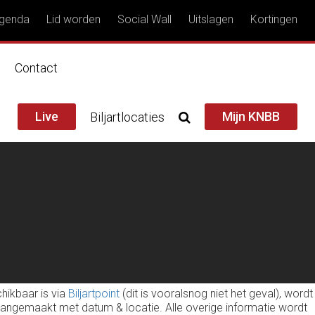
genda
Lid worden
Social Wall
Uitslagen
Kortingen
n
Contact
Live
Mijn KNBB
Biljartlocaties
hikbaar is via
Biljartpoint
(dit is vooralsnog niet het geval), wordt
l aangemaakt met datum & locatie. Alle overige informatie wordt