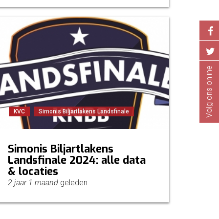
Volg ons online
KVC
Simonis Biljartlakens Landsfinale
Simonis Biljartlakens
Landsfinale 2024: alle data
& locaties
2 jaar 1 maand
geleden