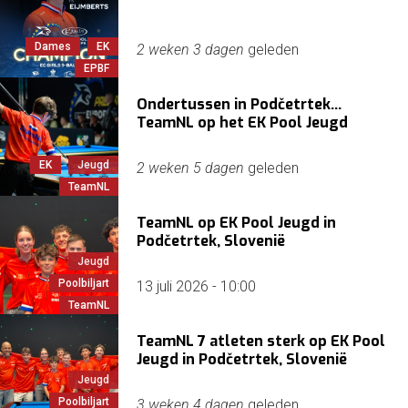
Dames
EK
2 weken 3 dagen
geleden
EPBF
Ondertussen in Podčetrtek...
TeamNL op het EK Pool Jeugd
EK
Jeugd
2 weken 5 dagen
geleden
TeamNL
TeamNL op EK Pool Jeugd in
Podčetrtek, Slovenië
Jeugd
Poolbiljart
13 juli 2026 - 10:00
TeamNL
TeamNL 7 atleten sterk op EK Pool
Jeugd in Podčetrtek, Slovenië
Jeugd
Poolbiljart
3 weken 4 dagen
geleden