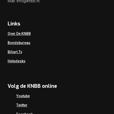
Mail:
info@knbb.nl
Links
Over De KNBB
Bondsbureau
Biljart.tv
Helpdesks
Volg de KNBB online
Youtube
Twitter