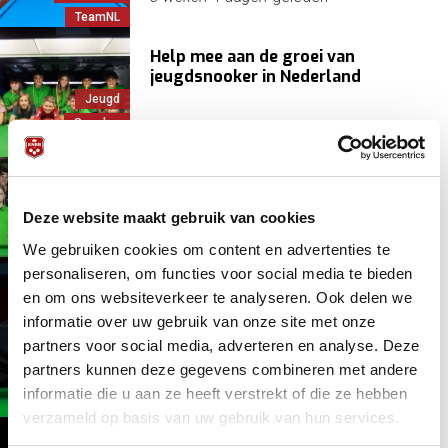
TeamNL
Help mee aan de groei van
jeugdsnooker in Nederland
Jeugd
Snooker
3 weken 6 dagen
geleden
Vrijwilligers
De jongste snookerspelers: Gerjon
Weening (12) Nederlands Kampioen
Deze website maakt gebruik van cookies
onder 14
We gebruiken cookies om content en advertenties te
Jeugd
1 maand 3 weken
geleden
personaliseren, om functies voor social media te bieden
Kampioen
NK
en om ons websiteverkeer te analyseren. Ook delen we
13-jarige Benjamin Lamberts
informatie over uw gebruik van onze site met onze
verdedigt met succes zijn NK
partners voor social media, adverteren en analyse. Deze
Snooker Onder 18 titel
partners kunnen deze gegevens combineren met andere
Jeugd
NK
1 maand 3 weken
geleden
informatie die u aan ze heeft verstrekt of die ze hebben
Snooker
verzameld op basis van uw gebruik van hun services.
Een portret van… Iris Eijmberts