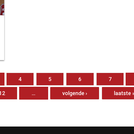
4
5
6
7
12
…
volgende ›
laatste 