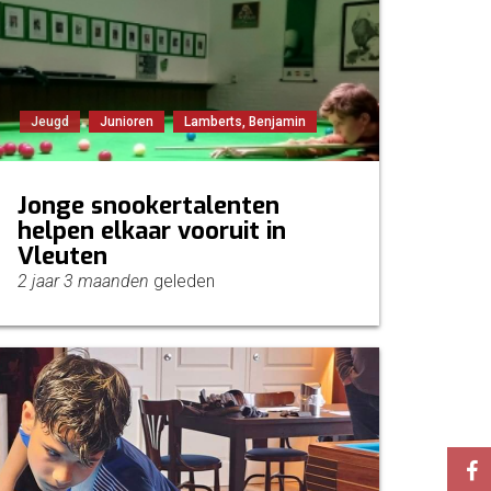
Jeugd
Junioren
Lamberts, Benjamin
Jonge snookertalenten
helpen elkaar vooruit in
Vleuten
2 jaar 3 maanden
geleden