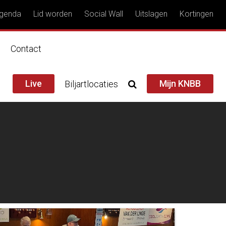
genda
Lid worden
Social Wall
Uitslagen
Kortingen
n
Contact
Live
Mijn KNBB
Biljartlocaties