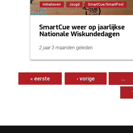
Initiatieven
Jeugd
SmartCue/SmartPool
SmartCue weer op jaarlijkse
Nationale Wiskundedagen
2 jaar 3 maanden
geleden
Pagina's
« eerste
‹ vorige
…