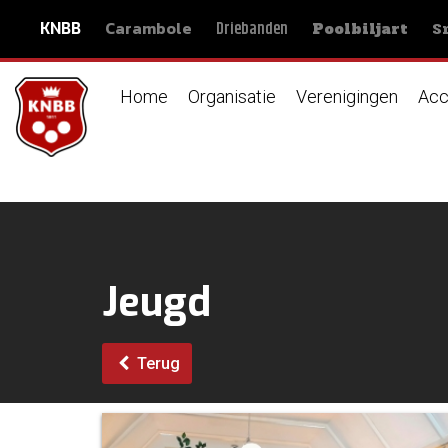
Carambole
S
Driebanden
KNBB
Poolbiljart
Home
Organisatie
Verenigingen
Acc
Jeugd
Terug