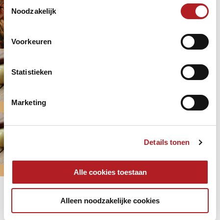
Toestemmingsselectie
in Amsterdam en omstreken
Noodzakelijk
Amsterdam
Gezelligheid
10 maanden 1 week
geleden
Voorkeuren
Horeca
Laagdrempelig biljartproject Tijd
Statistieken
voor Krijt gaat voor tweede ronde
op historische plek in Hoorn
Gezelligheid
Initiatieven
10 maanden 1 week
geleden
Marketing
KNBB
Laagdrempelig biljartproject Tijd
voor Krijt van start in Hattem
Details tonen
Gezelligheid
Laagdrempelig
10 maanden 2 weken
geleden
Alle cookies toestaan
Tijd voor Krijt
Pagina's
Alleen noodzakelijke cookies
1
2
3
4
5