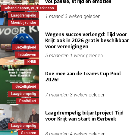
vol passie, strijd en emoties
Gehandicapten/VG/Parkinson
Laagdrempelig
1 maand 3 weken
geleden
Mooi/bijzonder
Wegens succes verlengd: Tijd voor
Krijt ook in 2026 gratis beschikbaar
voor verenigingen
Gezelligheid
Initiatieven
5 maanden 1 week
geleden
KNBB
Doe mee aan de Teams Cup Pool
2026!
Gezelligheid
Laagdrempelig
7 maanden 3 weken
geleden
Poolbiljart
Laagdrempelig biljartproject Tijd
voor Krijt van start in Eerbeek
Laagdrempelig
Senioren
8 maanden 4 weken
geleden