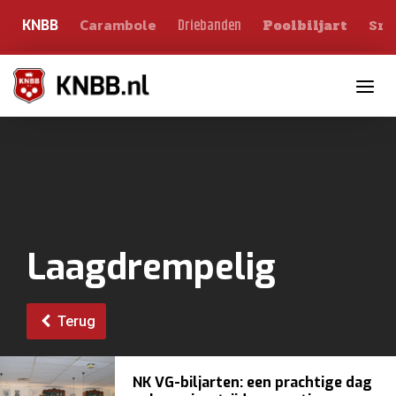
Carambole
Sno
Driebanden
KNBB
Poolbiljart
Toggle n
Laagdrempelig
Terug
NK VG-biljarten: een prachtige dag