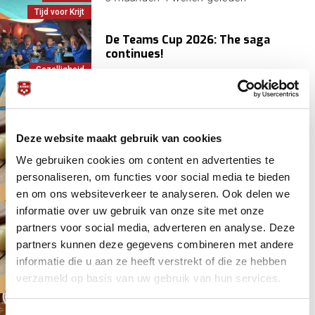
Tijd voor Krijt
De Teams Cup 2026: The saga
continues!
Gezelligheid
Laagdrempelig
9 maanden 3 dagen
geleden
Lokaal/regionaal
Laagdrempelig biljartproject Tijd
Deze website maakt gebruik van cookies
voor Krijt van start in Kessel
We gebruiken cookies om content en advertenties te
Carambole/libre
personaliseren, om functies voor social media te bieden
Laagdrempelig
9 maanden 6 dagen
geleden
en om ons websiteverkeer te analyseren. Ook delen we
Recreatief
informatie over uw gebruik van onze site met onze
Laagdrempelig biljartproject Tijd
partners voor social media, adverteren en analyse. Deze
voor Krijt van start in Rumpt
partners kunnen deze gegevens combineren met andere
Gezelligheid
informatie die u aan ze heeft verstrekt of die ze hebben
Laagdrempelig
9 maanden 2 weken
geleden
verzameld op basis van uw gebruik van hun services.
Recreatief
Wederom Dag van de Bruine Kroeg