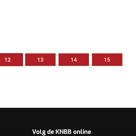
12
13
14
15
Volg de KNBB online