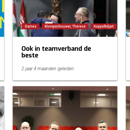
Dames
Klompenhouwer, Therese
Koppelbiljart
Ook in teamverband de
beste
2 jaar 4 maanden
geleden