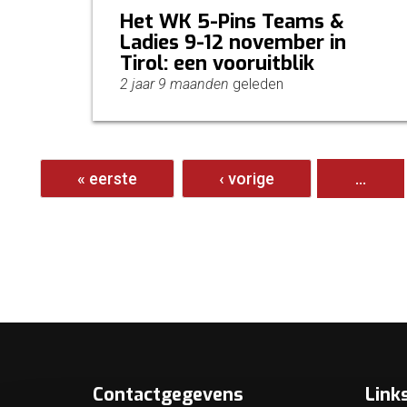
Het WK 5-Pins Teams &
Ladies 9-12 november in
Tirol: een vooruitblik
2 jaar 9 maanden
geleden
Pagina's
« eerste
‹ vorige
…
Contactgegevens
Link