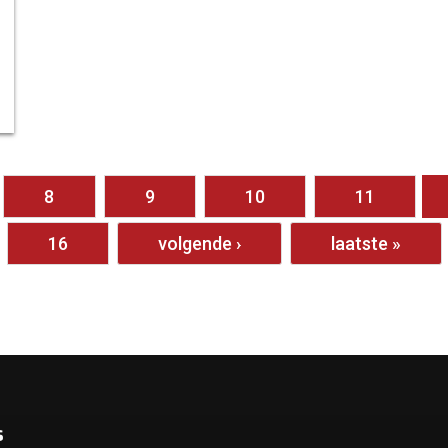
8
9
10
11
16
volgende ›
laatste »
s