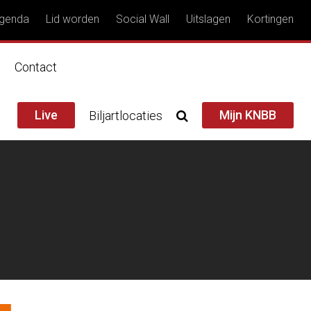
genda
Lid worden
Social Wall
Uitslagen
Kortingen
n
Contact
Live
Mijn KNBB
Biljartlocaties