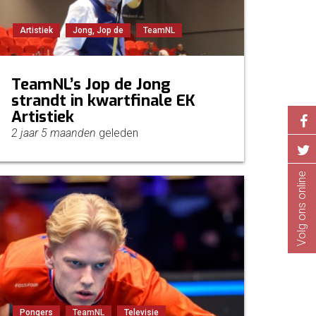
Artistiek
Jong, Jop de
TeamNL
TeamNL’s Jop de Jong
strandt in kwartfinale EK
Artistiek
2 jaar 5 maanden
geleden
Volg ons online
Pongers
TeamNL
Televisie