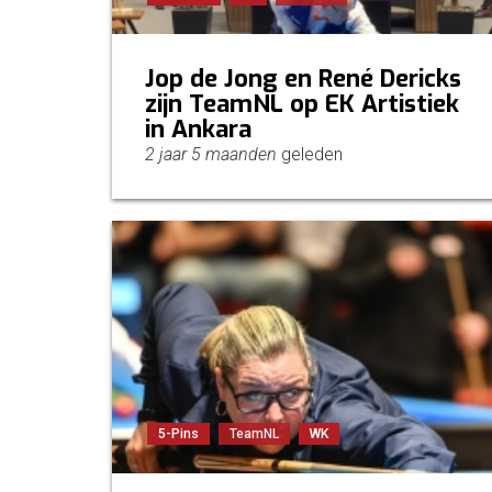
Jop de Jong en René Dericks
zijn TeamNL op EK Artistiek
in Ankara
2 jaar 5 maanden
geleden
5-Pins
TeamNL
WK