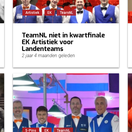
Artistiek
EK
TeamNL
TeamNL niet in kwartfinale
EK Artistiek voor
Landenteams
2 jaar 4 maanden
geleden
5-Pins
EK
TeamNL