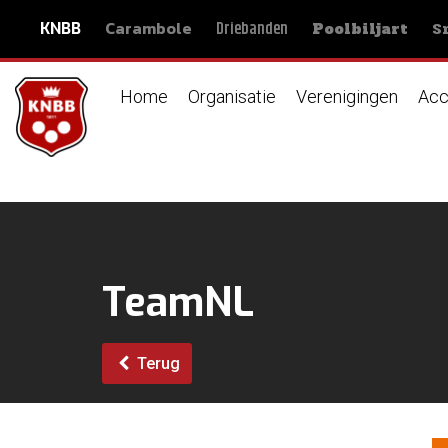
Carambole
S
Driebanden
KNBB
Poolbiljart
Home
Organisatie
Verenigingen
Acc
TeamNL
Terug