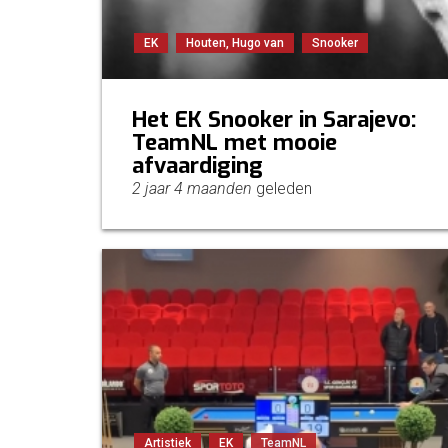
EK
Houten, Hugo van
Snooker
Het EK Snooker in Sarajevo:
TeamNL met mooie
afvaardiging
2 jaar 4 maanden
geleden
Artistiek
EK
TeamNL