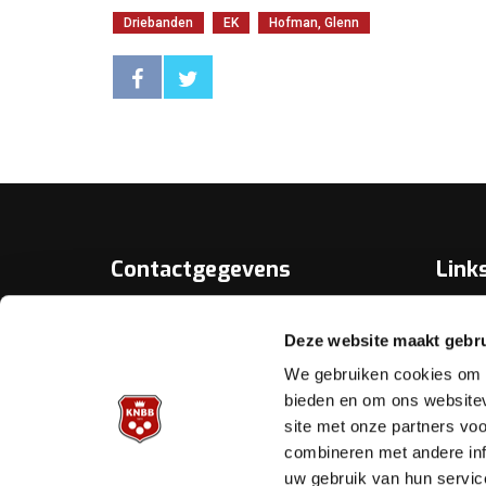
Driebanden
EK
Hofman, Glenn
Contactgegevens
Link
Over D
KNBB.nl is hèt verenigingsplatform
Deze website maakt gebru
van de
Bonds
Koninklijke Nederlandse Biljart
We gebruiken cookies om c
Bond.
Biljart.
bieden en om ons websitev
site met onze partners vo
Helpd
Archimedesbaan 7
combineren met andere inf
3439 ME Nieuwegein
uw gebruik van hun servic