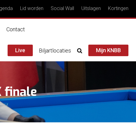
genda
Lid worden
Social Wall
Uitslagen
Kortingen
n
Contact
Live
Mijn KNBB
Biljartlocaties
 finale