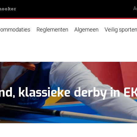
nooker
A
ommodaties
Reglementen
Algemeen
Veilig sporte
d, klassieke derby in EK