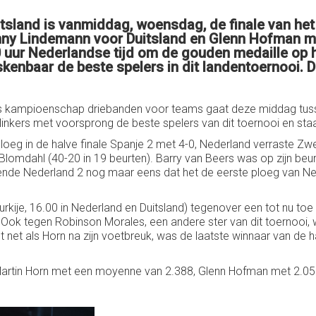
itsland is vanmiddag, woensdag, de finale van h
nny Lindemann voor Duitsland en Glenn Hofman me
ur Nederlandse tijd om de gouden medaille op he
nbaar de beste spelers in dit landentoernooi. De
 kampioenschap driebanden voor teams gaat deze middag tussen
inkers met voorsprong de beste spelers van dit toernooi en staa
loeg in de halve finale Spanje 2 met 4-0, Nederland verraste Z
Blomdahl (40-20 in 19 beurten). Barry van Beers was op zijn beu
nde Nederland 2 nog maar eens dat het de eerste ploeg van Ned
kije, 16.00 in Nederland en Duitsland) tegenover een tot nu toe s
k tegen Robinson Morales, een andere ster van dit toernooi, w
t als Horn na zijn voetbreuk, was de laatste winnaar van de halve
. Martin Horn met een moyenne van 2.388, Glenn Hofman met 2.0