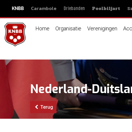
Carambole
S
Driebanden
KNBB
Poolbiljart
Home
Organisatie
Verenigingen
Acc
Nederland-Duitslan
Terug