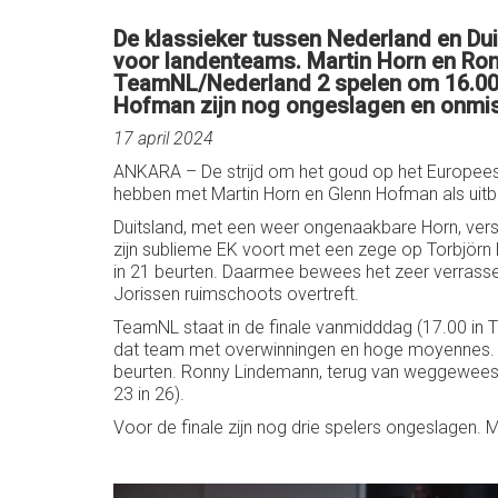
De klassieker tussen Nederland en Du
voor landenteams. Martin Horn en Ro
TeamNL/Nederland 2 spelen om 16.00 u
Hofman zijn nog ongeslagen en onmiske
17 april 2024
ANKARA – De strijd om het goud op het Europees
hebben met Martin Horn en Glenn Hofman als uitbl
Duitsland, met een weer ongenaakbare Horn, vers
zijn sublieme EK voort met een zege op Torbjörn 
in 21 beurten. Daarmee bewees het zeer verrasse
Jorissen ruimschoots overtreft.
TeamNL staat in de finale vanmidddag (17.00 in Tur
dat team met overwinningen en hoge moyennes. Oo
beurten. Ronny Lindemann, terug van weggeweest ne
23 in 26).
Voor de finale zijn nog drie spelers ongeslagen