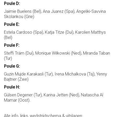
Poule D:
Jaimie Buelens (Bel), Ana Juarez (Spa), Angeliki-Savvina
Skolarikou (Grie)
Poule E:
Estela Cardoso (Spa), Katja Titze (Dui), Karolien Matthys
(Bel)
Poule F:
Steffi Träm (Dui), Monique Wilkowski (Ned), Miranda Taban
(Tur)
Poule G:
Guzin Mujde Karakasli (Tur), Irena Michalkova (Tsj), Yenny
Bajtner (Zwe)
Poule H:
Gülsen Degener (Tur), Karina Jetten (Ned), Natascha Al
Mamar (Oost).
Alle info, links, wedstrijdschema & uitslagen: