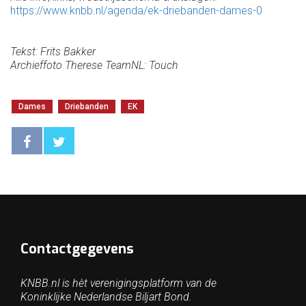
https://www.knbb.nl/agenda/ek-driebanden-dames-0
Tekst: Frits Bakker
Archieffoto Therese TeamNL: Touch
Dames
Driebanden
EK
Contactgegevens
KNBB.nl is hèt verenigingsplatform van de
Koninklijke Nederlandse Biljart Bond.