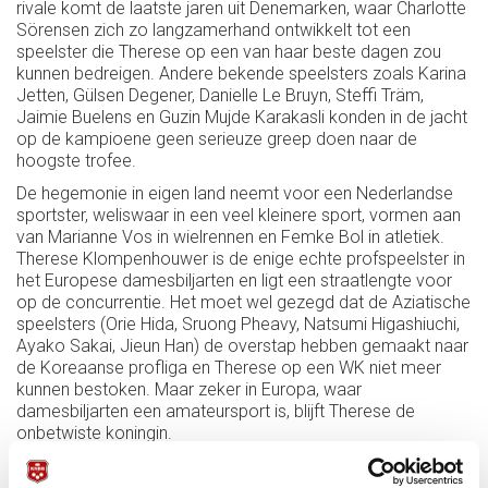
rivale komt de laatste jaren uit Denemarken, waar Charlotte
Sörensen zich zo langzamerhand ontwikkelt tot een
speelster die Therese op een van haar beste dagen zou
kunnen bedreigen. Andere bekende speelsters zoals Karina
Jetten, Gülsen Degener, Danielle Le Bruyn, Steffi Träm,
Jaimie Buelens en Guzin Mujde Karakasli konden in de jacht
op de kampioene geen serieuze greep doen naar de
hoogste trofee.
De hegemonie in eigen land neemt voor een Nederlandse
sportster, weliswaar in een veel kleinere sport, vormen aan
van Marianne Vos in wielrennen en Femke Bol in atletiek.
Therese Klompenhouwer is de enige echte profspeelster in
het Europese damesbiljarten en ligt een straatlengte voor
op de concurrentie. Het moet wel gezegd dat de Aziatische
speelsters (Orie Hida, Sruong Pheavy, Natsumi Higashiuchi,
Ayako Sakai, Jieun Han) de overstap hebben gemaakt naar
de Koreaanse profliga en Therese op een WK niet meer
kunnen bestoken. Maar zeker in Europa, waar
damesbiljarten een amateursport is, blijft Therese de
onbetwiste koningin.
De Europese bond heeft de intentie om de discipline verder
te stimuleren, vooralsnog is de progressie van