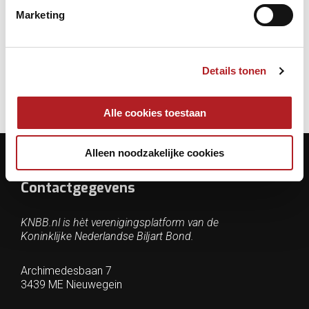
Marketing
Dames
EK
Details tonen
Alle cookies toestaan
Alleen noodzakelijke cookies
Contactgegevens
KNBB.nl is hèt verenigingsplatform van de
Koninklijke Nederlandse Biljart Bond.
Archimedesbaan 7
3439 ME Nieuwegein