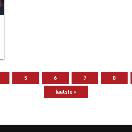
5
6
7
8
laatste »