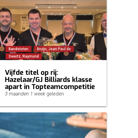
Bandstoten
Bruijn, Jean Paul de
Swertz, Raymund
Vijfde titel op rij:
Hazelaar/GJ Billiards klasse
apart in Topteamcompetitie
3 maanden 1 week
geleden