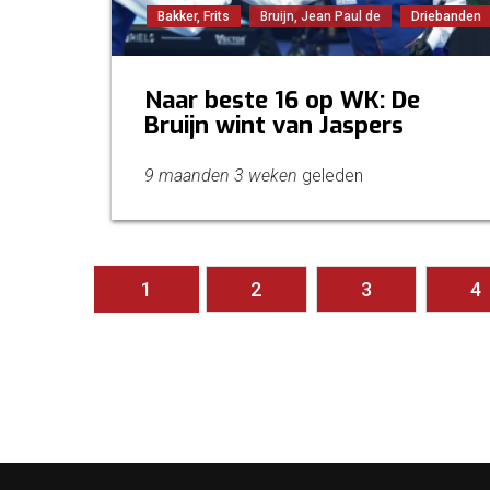
Bakker, Frits
Bruijn, Jean Paul de
Driebanden
Naar beste 16 op WK: De
Bruijn wint van Jaspers
9 maanden 3 weken
geleden
Pagina's
1
2
3
4