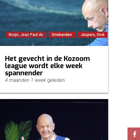
Bruijn, Jean Paul de
Driebanden
Jaspers, Dick
Het gevecht in de Kozoom
league wordt elke week
spannender
4 maanden 1 week
geleden