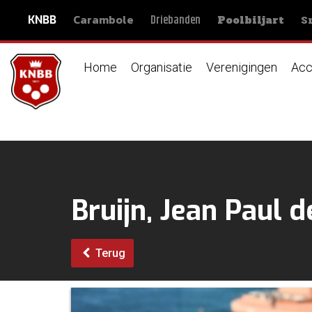
Carambole
S
Driebanden
KNBB
Poolbiljart
Home
Organisatie
Verenigingen
Acc
Bruijn, Jean Paul d
Terug