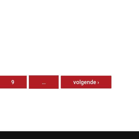
9
…
volgende ›