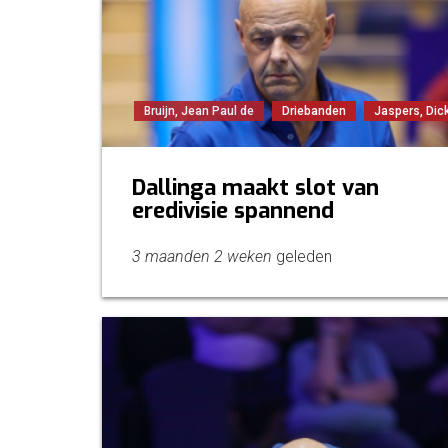
Bruijn, Jean Paul de
Driebanden
Jaspers, Dic
Dallinga maakt slot van
eredivisie spannend
3 maanden 2 weken
geleden