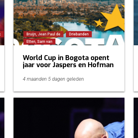
k
Bruijn, Jean Paul de
Driebanden
Etten, Sam van
World Cup in Bogota opent
jaar voor Jaspers en Hofman
4 maanden 5 dagen
geleden