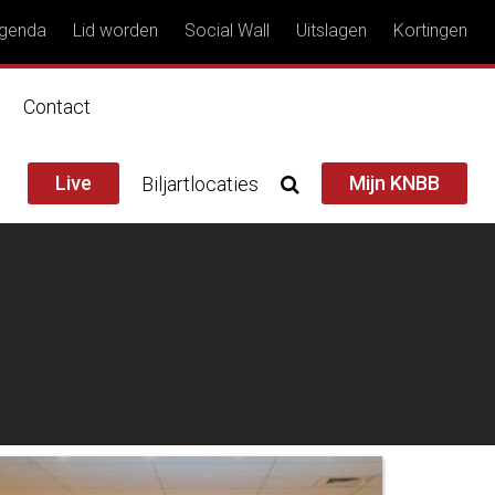
genda
Lid worden
Social Wall
Uitslagen
Kortingen
n
Contact
Live
Mijn KNBB
Biljartlocaties