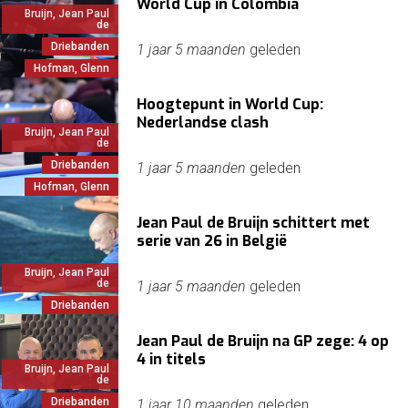
World Cup in Colombia
Bruijn, Jean Paul
de
Driebanden
1 jaar 5 maanden
geleden
Hofman, Glenn
Hoogtepunt in World Cup:
Nederlandse clash
Bruijn, Jean Paul
de
Driebanden
1 jaar 5 maanden
geleden
Hofman, Glenn
Jean Paul de Bruijn schittert met
serie van 26 in België
Bruijn, Jean Paul
de
1 jaar 5 maanden
geleden
Driebanden
Jean Paul de Bruijn na GP zege: 4 op
4 in titels
Bruijn, Jean Paul
de
Driebanden
1 jaar 10 maanden
geleden