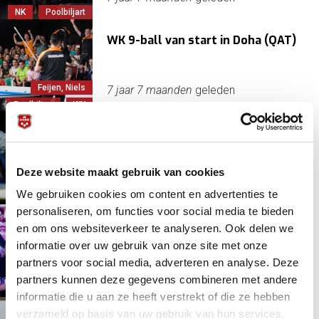
NK
Poolbiljart
WK 9-ball van start in Doha (QAT)
Feijen, Niels
7 jaar 7 maanden
geleden
Poolbiljart
WK
Verslag Sectieraad KNBB Sectie
Pool
Deze website maakt gebruik van cookies
Poolbiljart
7 jaar 8 maanden
geleden
We gebruiken cookies om content en advertenties te
Secties
personaliseren, om functies voor social media te bieden
Amerikanen laten tanden zien op
en om ons websiteverkeer te analyseren. Ook delen we
Mosconi Cup 2018
informatie over uw gebruik van onze site met onze
Europa
partners voor social media, adverteren en analyse. Deze
Mosconi Cup
7 jaar 8 maanden
geleden
partners kunnen deze gegevens combineren met andere
Poolbiljart
informatie die u aan ze heeft verstrekt of die ze hebben
verzameld op basis van uw gebruik van hun services.
Nederlands Kampioen 9-Ball 2018: