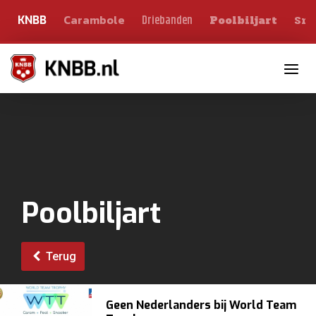
Carambole
Sno
Driebanden
KNBB
Poolbiljart
Toggle n
Poolbiljart
Terug
Geen Nederlanders bij World Team