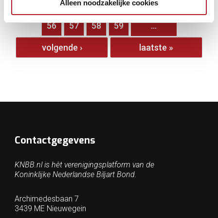
Alleen noodzakelijke cookies
…
51
52
53
54
55
56
57
58
59
…
volgende ›
laatste »
Contactgegevens
KNBB.nl is hèt verenigingsplatform van de
Koninklijke Nederlandse Biljart Bond.
Archimedesbaan 7
3439 ME Nieuwegein