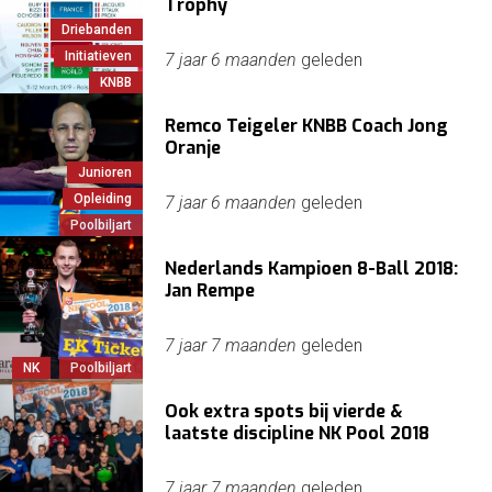
Trophy
Driebanden
Initiatieven
7 jaar 6 maanden
geleden
KNBB
Remco Teigeler KNBB Coach Jong
Oranje
Junioren
Opleiding
7 jaar 6 maanden
geleden
Poolbiljart
Nederlands Kampioen 8-Ball 2018:
Jan Rempe
7 jaar 7 maanden
geleden
NK
Poolbiljart
Ook extra spots bij vierde &
laatste discipline NK Pool 2018
7 jaar 7 maanden
geleden