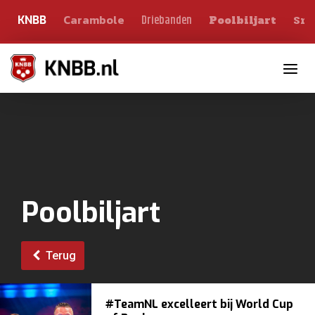
Carambole
Sno
Driebanden
KNBB
Poolbiljart
Toggle n
Poolbiljart
Terug
#TeamNL excelleert bij World Cup