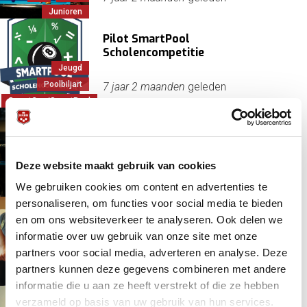
Junioren
Pilot SmartPool
Scholencompetitie
Jeugd
Poolbiljart
7 jaar 2 maanden
geleden
SmartCue/SmartPool
Succesvol NK Pool Jeugd 2019 zit
erop
Deze website maakt gebruik van cookies
Jeugd
7 jaar 2 maanden
geleden
We gebruiken cookies om content en advertenties te
Junioren
NK
personaliseren, om functies voor social media te bieden
Zilver Ivar Saris bij Eurotour
en om ons websiteverkeer te analyseren. Ook delen we
Treviso
informatie over uw gebruik van onze site met onze
Europa
partners voor social media, adverteren en analyse. Deze
Internationaal
7 jaar 3 maanden
geleden
partners kunnen deze gegevens combineren met andere
Poolbiljart
informatie die u aan ze heeft verstrekt of die ze hebben
verzameld op basis van uw gebruik van hun services.
Tweede medaille voor Tamara