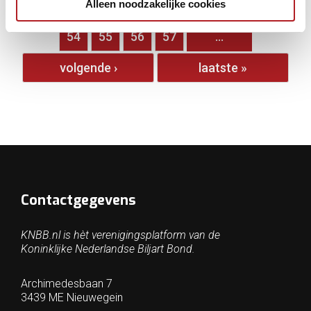
Alleen noodzakelijke cookies
…
49
50
51
52
53
54
55
56
57
…
volgende ›
laatste »
Contactgegevens
KNBB.nl is hèt verenigingsplatform van de
Koninklijke Nederlandse Biljart Bond.
Archimedesbaan 7
3439 ME Nieuwegein