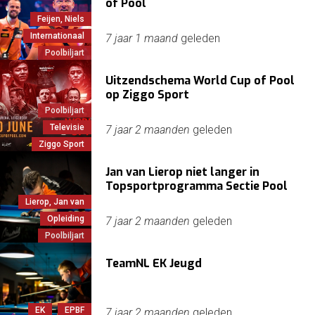
of Pool
Feijen, Niels
Internationaal
7 jaar 1 maand
geleden
Poolbiljart
Uitzendschema World Cup of Pool
op Ziggo Sport
Poolbiljart
Televisie
7 jaar 2 maanden
geleden
Ziggo Sport
Jan van Lierop niet langer in
Topsportprogramma Sectie Pool
Lierop, Jan van
Opleiding
7 jaar 2 maanden
geleden
Poolbiljart
TeamNL EK Jeugd
EK
EPBF
7 jaar 2 maanden
geleden