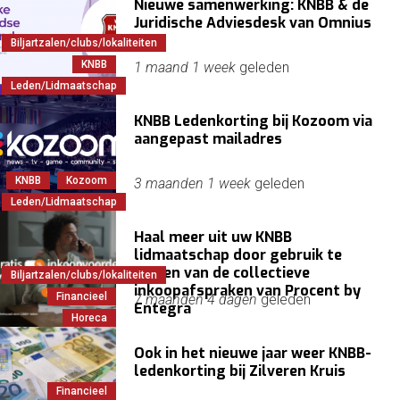
Nieuwe samenwerking: KNBB & de
Juridische Adviesdesk van Omnius
Biljartzalen/clubs/lokaliteiten
KNBB
1 maand 1 week
geleden
Leden/Lidmaatschap
KNBB Ledenkorting bij Kozoom via
aangepast mailadres
KNBB
Kozoom
3 maanden 1 week
geleden
Leden/Lidmaatschap
Haal meer uit uw KNBB
lidmaatschap door gebruik te
maken van de collectieve
Biljartzalen/clubs/lokaliteiten
inkoopafspraken van Procent by
Financieel
7 maanden 4 dagen
geleden
Entegra
Horeca
Ook in het nieuwe jaar weer KNBB-
ledenkorting bij Zilveren Kruis
Financieel