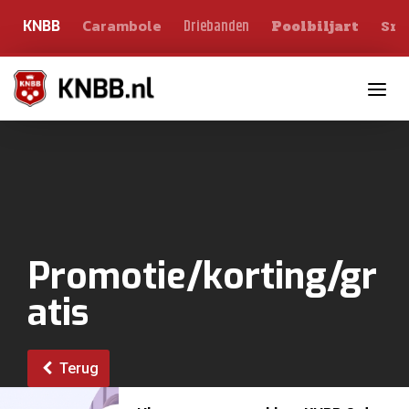
Carambole
Sno
Driebanden
KNBB
Poolbiljart
Toggle n
Promotie/korting/gr
atis
Terug