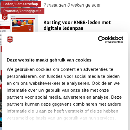
Leden/Lidmaatschap
7 maanden 3 weken
geleden
Promotie/korting/gratis
Korting voor KNBB-leden met
digitale ledenpas
Biljartmaterialen
KNBB
10 maanden 4 dagen
geleden
Promotie/korting/gratis
Korting voor alle KNBB-leden bij de
Deze website maakt gebruik van cookies
vakhandel
We gebruiken cookies om content en advertenties te
Biljartzalen/clubs/lokaliteiten
personaliseren, om functies voor social media te bieden
KNBB
11 maanden 1 week
geleden
en om ons websiteverkeer te analyseren. Ook delen we
Leden/Lidmaatschap
informatie over uw gebruik van onze site met onze
partners voor social media, adverteren en analyse. Deze
KNBB organiseert Eurotour
kwalificatietour ‘The Road to
partners kunnen deze gegevens combineren met andere
Assen’
Europa
informatie die u aan ze heeft verstrekt of die ze hebben
Evenementen
verzameld op basis van uw gebruik van hun services.
1 jaar 2 maanden
geleden
Poolbiljart