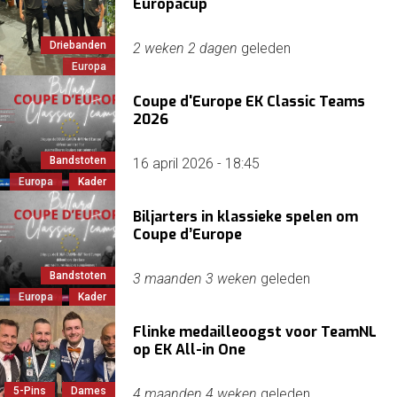
Europacup
Driebanden
2 weken 2 dagen
geleden
Europa
Coupe d'Europe EK Classic Teams
2026
Bandstoten
16 april 2026 - 18:45
Europa
Kader
Biljarters in klassieke spelen om
Coupe d’Europe
Bandstoten
3 maanden 3 weken
geleden
Europa
Kader
Flinke medailleoogst voor TeamNL
op EK All-in One
5-Pins
Dames
4 maanden 4 weken
geleden