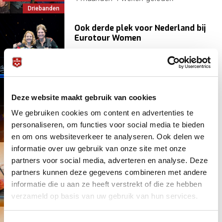
Driebanden
Ook derde plek voor Nederland bij
Eurotour Women
EPBF
Europa
10 maanden 1 week
geleden
Poolbiljart
Jonge Poolse winnaar van Predator
Deze website maakt gebruik van cookies
Eurotour Dutch Open 2025; brons
voor Marc Bijsterbosch
We gebruiken cookies om content en advertenties te
personaliseren, om functies voor social media te bieden
EPBF
Europa
10 maanden 1 week
geleden
en om ons websiteverkeer te analyseren. Ook delen we
KNBB
informatie over uw gebruik van onze site met onze
Predator Eurotour Dutch Open
partners voor social media, adverteren en analyse. Deze
2025 start donderdag in Assen,
partners kunnen deze gegevens combineren met andere
finale zaterdag 20:00 live op
informatie die u aan ze heeft verstrekt of die ze hebben
Viaplay TV
EPBF
Europa
10 maanden 2 weken
geleden
verzameld op basis van uw gebruik van hun services.
Evenementen
Na zes jaar weer een groot