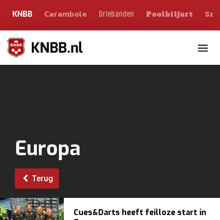
Carambole
Sno
Driebanden
KNBB
Poolbiljart
Toggle n
Europa
Terug
Cues&Darts heeft feilloze start in