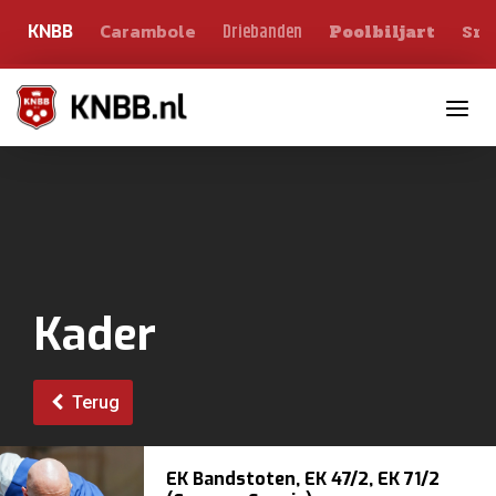
Carambole
Sno
Driebanden
KNBB
Poolbiljart
Toggle n
Kader
Terug
EK Bandstoten, EK 47/2, EK 71/2