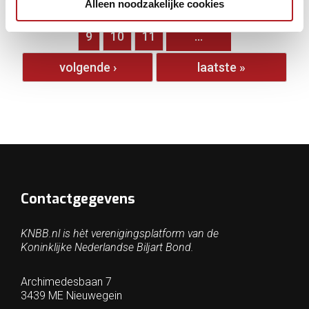
Alleen noodzakelijke cookies
…
3
4
5
6
7
8
9
10
11
…
volgende ›
laatste »
Contactgegevens
KNBB.nl is hèt verenigingsplatform van de
Koninklijke Nederlandse Biljart Bond.
Archimedesbaan 7
3439 ME Nieuwegein