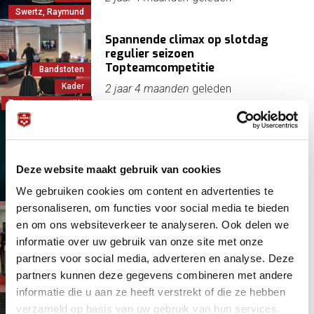
Swertz, Raymund
Spannende climax op slotdag
regulier seizoen
Topteamcompetitie
Bandstoten
Kader
2 jaar 4 maanden
geleden
Topteamcompetitie
Coupe d'Europe 2024
Bandstoten
Deze website maakt gebruik van cookies
Internationaal
4 april 2024 - 11:00
We gebruiken cookies om content en advertenties te
Kader
personaliseren, om functies voor social media te bieden
Harold Megens maakt ongekende
en om ons websiteverkeer te analyseren. Ook delen we
indruk in Castricum
informatie over uw gebruik van onze site met onze
partners voor social media, adverteren en analyse. Deze
2 jaar 4 maanden
geleden
partners kunnen deze gegevens combineren met andere
Kader
NK
informatie die u aan ze heeft verstrekt of die ze hebben
verzameld op basis van uw gebruik van hun services.
Klassiek fenomeen Raymund