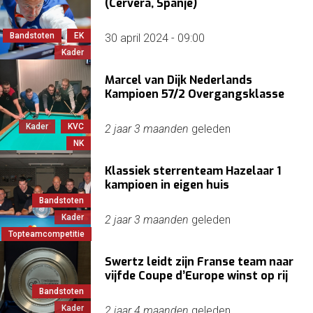
(Cervera, Spanje)
Bandstoten
EK
30 april 2024 - 09:00
Kader
Marcel van Dijk Nederlands
Kampioen 57/2 Overgangsklasse
Kader
KVC
2 jaar 3 maanden
geleden
NK
Klassiek sterrenteam Hazelaar 1
kampioen in eigen huis
Bandstoten
Kader
2 jaar 3 maanden
geleden
Topteamcompetitie
Swertz leidt zijn Franse team naar
vijfde Coupe d’Europe winst op rij
Bandstoten
Kader
2 jaar 4 maanden
geleden