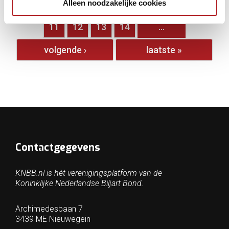
Alleen noodzakelijke cookies
…
6
7
8
9
10
11
12
13
14
…
volgende ›
laatste »
Contactgegevens
KNBB.nl is hèt verenigingsplatform van de
Koninklijke Nederlandse Biljart Bond.
Archimedesbaan 7
3439 ME Nieuwegein