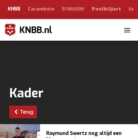
Carambole
Sno
Driebanden
KNBB
Poolbiljart
Toggle n
Kader
Terug
Raymund Swertz nog altijd een