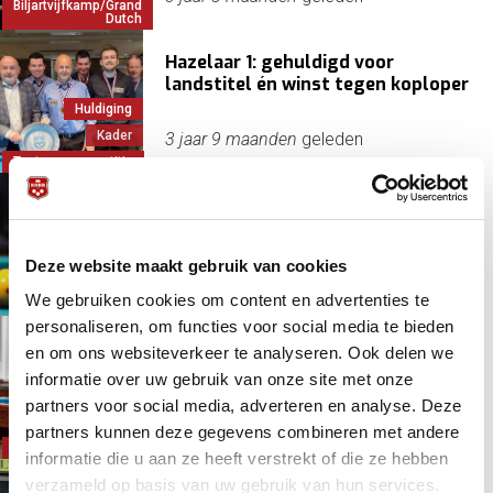
Biljartvijfkamp/Grand
Dutch
Hazelaar 1: gehuldigd voor
landstitel én winst tegen koploper
Huldiging
Kader
3 jaar 9 maanden
geleden
Topteamcompetitie
NK Biljartvijfkamp Ereklasse
Bandstoten
Deze website maakt gebruik van cookies
Carambole/libre
7 december 2022 - 09:30
We gebruiken cookies om content en advertenties te
Kader
personaliseren, om functies voor social media te bieden
Topteamcompetitie: eerste
en om ons websiteverkeer te analyseren. Ook delen we
speeldag seizoen 2022-2023
informatie over uw gebruik van onze site met onze
Carambole/libre
partners voor social media, adverteren en analyse. Deze
Kader
3 jaar 11 maanden
geleden
partners kunnen deze gegevens combineren met andere
Topteamcompetitie
informatie die u aan ze heeft verstrekt of die ze hebben
verzameld op basis van uw gebruik van hun services.
Het Nederlands Kampioenschap