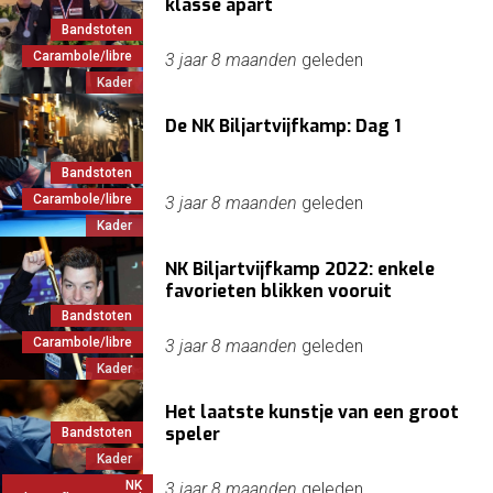
klasse apart
Bandstoten
Carambole/libre
3 jaar 8 maanden
geleden
Kader
De NK Biljartvijfkamp: Dag 1
Bandstoten
Carambole/libre
3 jaar 8 maanden
geleden
Kader
NK Biljartvijfkamp 2022: enkele
favorieten blikken vooruit
Bandstoten
Carambole/libre
3 jaar 8 maanden
geleden
Kader
Het laatste kunstje van een groot
speler
Bandstoten
Kader
NK
3 jaar 8 maanden
geleden