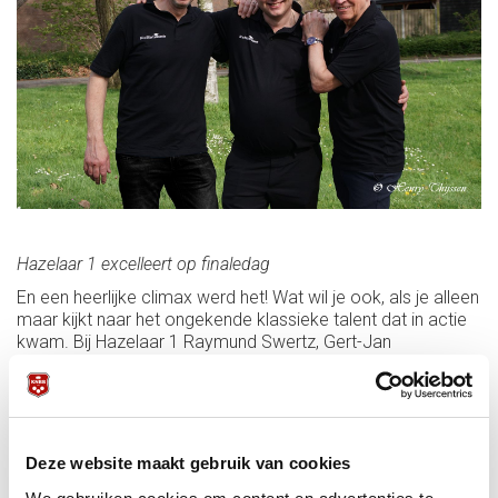
Hazelaar 1 excelleert op finaledag
En een heerlijke climax werd het! Wat wil je ook, als je alleen
maar kijkt naar het ongekende klassieke talent dat in actie
kwam. Bij Hazelaar 1 Raymund Swertz, Gert-Jan
Veldhuizen, Jordy Kanters en Jean Paul de Bruijn, bij de
Biljartacademie Micha van Bochem, Dennis Timmers en
Jos Bongers, bij Dibo/The City Matthijs Bakker, Michel van
Silfhout en John van der Stappen. Maar ook bij de play-offs
degradatie gewoon toppers als Sven Nabuurs, Patrick
Deze website maakt gebruik van cookies
Niessen, Wiel van Gemert, Lyon Megens, Alex Ulijn en Peter
de Bree. Het is een teken van de nog altijd brede en