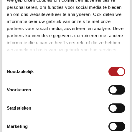
We gebruiken cookies om content en advertenties te
kwalitatief sterke top van het Nederlandse klassieke biljart.
personaliseren, om functies voor social media te bieden
en om ons websiteverkeer te analyseren. Ook delen we
De
strijd om degradatie
was ongekend spannend. Alle drie
de teams versloegen elkaar eenmaal, iedereen met 2 uit 2,
informatie over uw gebruik van onze site met onze
en met niet heel grote verschillen in teammoyennes en
partners voor social media, adverteren en analyse. Deze
percentages gemaakte caramboles. Uiteindelijk was het
partners kunnen deze gegevens combineren met andere
Carambole D.I.S.C, een toch zeer sterk team, dat nipt
informatie die u aan ze heeft verstrekt of die ze hebben
onderaan eindigde.
verzameld op basis van uw gebruik van hun services.
En de
strijd om de titel
… wel, dat was een feest. Nadat
Dibo/The City en Hazelaar 1 allebei met 4-2 hadden
gewonnen van de Biljartacademie, was het op deze
Toestemmingsselectie
zonnige zaterdagmiddag duidelijk: wie de kraker Hazelaar
Noodzakelijk
1-Dibo/The City wint, is kampioen.
Voorkeuren
Statistieken
Marketing