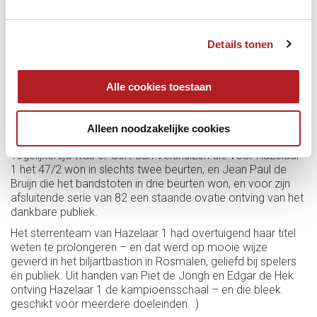
Details tonen
En een kraker werd het! Op drie tafels naast elkaar, echt een
genot voor het ruim opgekomen publiek, stonden de beste
Alle cookies toestaan
klassieke spelers die er maar zijn. Het 71/2 met klassiek
fenomeen Raymund Swertz tegen veelwinnaar Michel van
Silfhout, dat was de partij die iedereen wilde zien – en die
Alleen noodzakelijke cookies
uiteindelijk in vier beurten werd gewonnen door Swertz.
Tegelijkertijd was er Gert-Jan Veldhuizen die voor Hazelaar
1 het 47/2 won in slechts twee beurten, en Jean Paul de
Bruijn die het bandstoten in drie beurten won, en voor zijn
afsluitende serie van 82 een staande ovatie ontving van het
dankbare publiek.
Het sterrenteam van Hazelaar 1 had overtuigend haar titel
weten te prolongeren – en dat werd op mooie wijze
gevierd in het biljartbastion in Rosmalen, geliefd bij spelers
én publiek. Uit handen van Piet de Jongh en Edgar de Hek
ontving Hazelaar 1 de kampioensschaal – en die bleek
geschikt voor meerdere doeleinden. :)