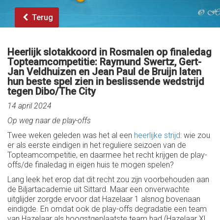
Terug
Heerlijk slotakkoord in Rosmalen op finaledag
Topteamcompetitie: Raymund Swertz, Gert-
Jan Veldhuizen en Jean Paul de Bruijn laten
hun beste spel zien in beslissende wedstrijd
tegen Dibo/The City
14 april 2024
Op weg naar de play-offs
Twee weken geleden was het al een
heerlijke strijd
: wie zou
er als eerste eindigen in het reguliere seizoen van de
Topteamcompetitie, en daarmee het recht krijgen de play-
offs/de finaledag in eigen huis te mogen spelen?
Lang leek het erop dat dit recht zou zijn voorbehouden aan
de Biljartacademie uit Sittard. Maar een onverwachte
uitglijder zorgde ervoor dat Hazelaar 1 alsnog bovenaan
eindigde. En omdat ook de play-offs degradatie een team
van Hazelaar als hoogstgeplaatste team had (Hazelaar XL