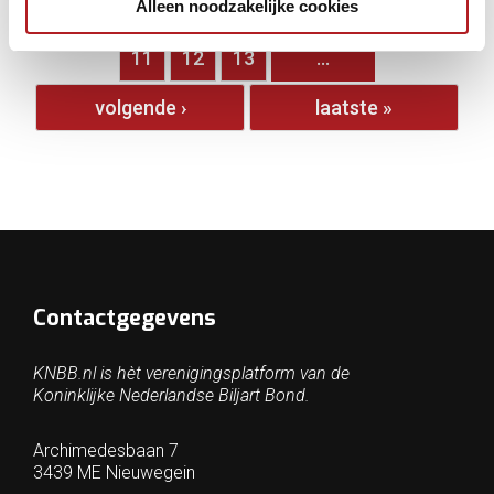
Alleen noodzakelijke cookies
…
5
6
7
8
9
10
11
12
13
…
volgende ›
laatste »
Contactgegevens
KNBB.nl is hèt verenigingsplatform van de
Koninklijke Nederlandse Biljart Bond.
Archimedesbaan 7
3439 ME Nieuwegein