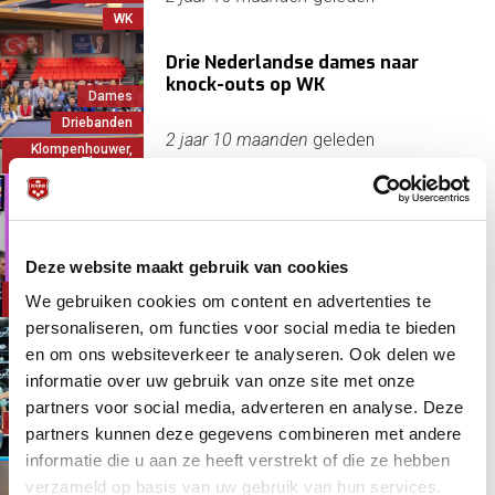
WK
Drie Nederlandse dames naar
knock-outs op WK
Dames
Driebanden
2 jaar 10 maanden
geleden
Klompenhouwer,
Therese
Drie Nederlandse dames op het
wereldpodium
Dames
Deze website maakt gebruik van cookies
Driebanden
2 jaar 11 maanden
geleden
Klompenhouwer,
We gebruiken cookies om content en advertenties te
Therese
personaliseren, om functies voor social media te bieden
Unicum: Jolien Schuurman (17) wint
en om ons websiteverkeer te analyseren. Ook delen we
Eurotour Dames
informatie over uw gebruik van onze site met onze
partners voor social media, adverteren en analyse. Deze
Dames
Europa
3 jaar 1 week
geleden
partners kunnen deze gegevens combineren met andere
Poolbiljart
informatie die u aan ze heeft verstrekt of die ze hebben
verzameld op basis van uw gebruik van hun services.
Oranje regeert in Grand Prix: