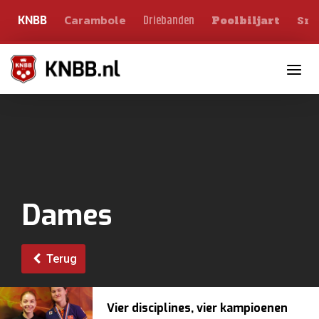
Carambole
Sno
Driebanden
KNBB
Poolbiljart
Toggle n
Dames
Terug
Vier disciplines, vier kampioenen