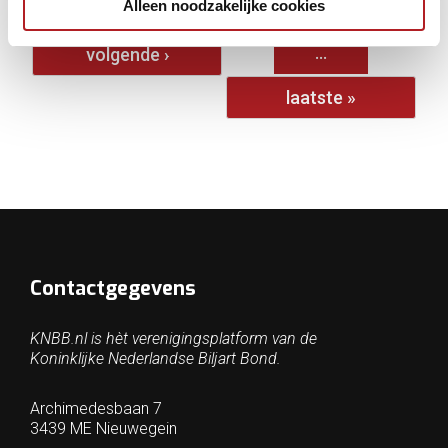
Alleen noodzakelijke cookies
1
2
3
4
5
6
7
8
9
…
volgende ›
laatste »
Contactgegevens
KNBB.nl is hèt verenigingsplatform van de
Koninklijke Nederlandse Biljart Bond.
Archimedesbaan 7
3439 ME Nieuwegein