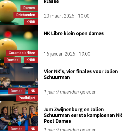
klasse
Dames
Driebanden
20 maart 2026 - 10:00
KNBB
NK Libre klein open dames
Carambole/libre
16 januari 2026 - 19:00
Dames
KNBB
Vier NK’s, vier finales voor Jolien
Schuurman
Dames
NK
1 jaar 9 maanden
geleden
Poolbiljart
Jum Zwijnenburg en Jolien
Schuurman eerste kampioenen NK
Pool Dames
Dames
NK
1 jaar 9 maanden
geleden