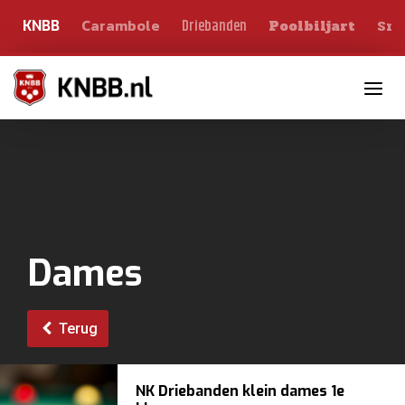
Carambole
Sno
Driebanden
KNBB
Poolbiljart
Toggle n
Dames
Terug
NK Driebanden klein dames 1e