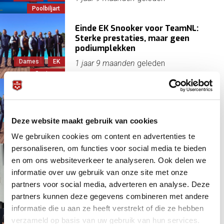
Poolbiljart
Einde EK Snooker voor TeamNL:
Sterke prestaties, maar geen
podiumplekken
Dames
EK
1 jaar 9 maanden
geleden
Senioren
Waterloo Nederlanders in laatste
32; nu tijd voor EK 6-Reds en EK
Shoot-out
Deze website maakt gebruik van cookies
Dames
EK
1 jaar 9 maanden
geleden
We gebruiken cookies om content en advertenties te
Senioren
personaliseren, om functies voor social media te bieden
Recordpartij voor Therese
en om ons websiteverkeer te analyseren. Ook delen we
Klompenhouwer in Duitsland: 40 in
informatie over uw gebruik van onze site met onze
11 beurten!
Dames
partners voor social media, adverteren en analyse. Deze
Driebanden
1 jaar 10 maanden
geleden
partners kunnen deze gegevens combineren met andere
Mooi/bijzonder
informatie die u aan ze heeft verstrekt of die ze hebben
verzameld op basis van uw gebruik van hun services.
Deense winnaar op WK dames,