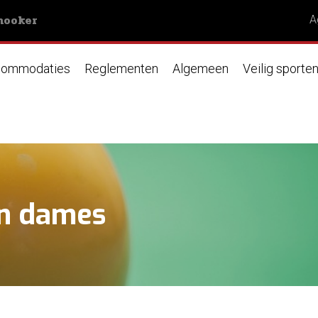
nooker
A
ommodaties
Reglementen
Algemeen
Veilig sporte
en dames