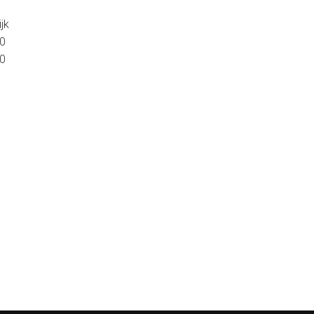
jk
00
00