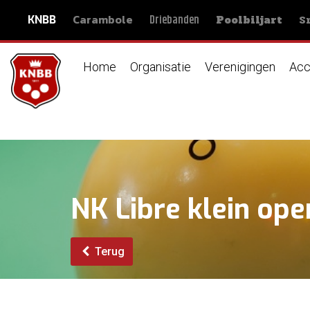
Carambole
S
Driebanden
KNBB
Poolbiljart
Home
Organisatie
Verenigingen
Acc
NK Libre klein op
Terug