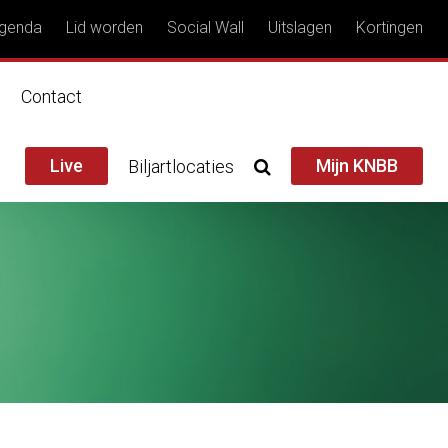
genda
Lid worden
Social Wall
Uitslagen
Kortingen
n
Contact
Live
Mijn KNBB
Biljartlocaties