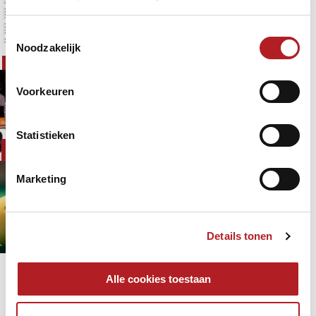
Toestemmingsselectie
Dames
Noodzakelijk
4 januari 2025 - 10:00
Driebanden
NK
Maand van de titels in Nederlands
Voorkeuren
driebanden
Dames
Junioren
Statistieken
1 jaar 7 maanden
geleden
NK Masters
Driebanden
Marketing
NK Driebanden klein dames 2e
klasse
Dames
Driebanden
20 maart 2026 - 10:00
Details tonen
KNBB
Pagina's
Alle cookies toestaan
« eerste
‹ vorige