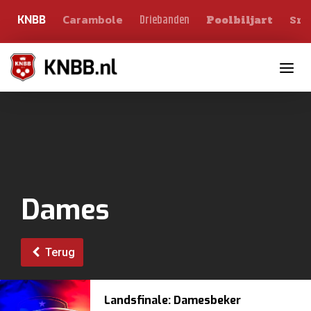
Carambole
Sno
Driebanden
KNBB
Poolbiljart
Toggle n
Dames
Terug
Landsfinale: Damesbeker