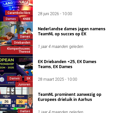
Carambole/libre
28 juni 2026 - 10:00
Dames
KNBB
Nederlandse dames jagen namens
TeamNL op succes op EK
Dames
Driebanden
1 jaar 4 maanden
geleden
Klompenhouwer,
Therese
EK Driebanden <25, EK Dames
Teams, EK Dames
Dames
EK
28 maart 2025 - 10:00
Junioren
TeamNL prominent aanwezig op
Europees drieluik in Aarhus
Dames
1 jaar 4 maanden
geleden