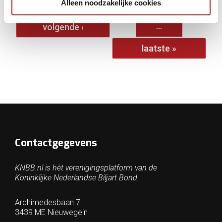
Alleen noodzakelijke cookies
1
2
3
4
5
6
7
8
9
…
volgende ›
laatste »
Contactgegevens
KNBB.nl is hèt verenigingsplatform van de
Koninklijke Nederlandse Biljart Bond.
Archimedesbaan 7
3439 ME Nieuwegein