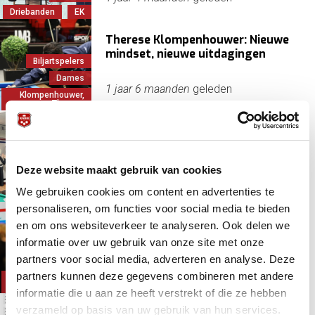
Driebanden
EK
Therese Klompenhouwer: Nieuwe
mindset, nieuwe uitdagingen
Biljartspelers
Dames
1 jaar 6 maanden
geleden
Klompenhouwer,
Therese
Carla Leibbrand-Sikkens
ongeslagen naar Nederlandse titel
dames libre klein
Deze website maakt gebruik van cookies
Carambole/libre
1 jaar 6 maanden
geleden
We gebruiken cookies om content en advertenties te
Dames
NK
personaliseren, om functies voor social media te bieden
Dames trekken volle zaal voor NK
en om ons websiteverkeer te analyseren. Ook delen we
driebanden
informatie over uw gebruik van onze site met onze
Dames
partners voor social media, adverteren en analyse. Deze
Driebanden
1 jaar 7 maanden
geleden
partners kunnen deze gegevens combineren met andere
Klompenhouwer,
Therese
informatie die u aan ze heeft verstrekt of die ze hebben
verzameld op basis van uw gebruik van hun services.
Diamonds 2025 NK dames