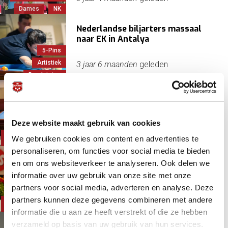
Dames
NK
Nederlandse biljarters massaal
naar EK in Antalya
5-Pins
Artistiek
3 jaar 6 maanden
geleden
Bandstoten
Onverslaanbaar
Dames
Deze website maakt gebruik van cookies
Driebanden
3 jaar 7 maanden
geleden
Klompenhouwer,
We gebruiken cookies om content en advertenties te
Therese
personaliseren, om functies voor social media te bieden
Therese aan de start van een
en om ons websiteverkeer te analyseren. Ook delen we
marathonmaand: 22.000 km
informatie over uw gebruik van onze site met onze
Dames
partners voor social media, adverteren en analyse. Deze
Driebanden
3 jaar 7 maanden
geleden
partners kunnen deze gegevens combineren met andere
Klompenhouwer,
Therese
informatie die u aan ze heeft verstrekt of die ze hebben
verzameld op basis van uw gebruik van hun services.
Chantal Arntz, een Limburgse