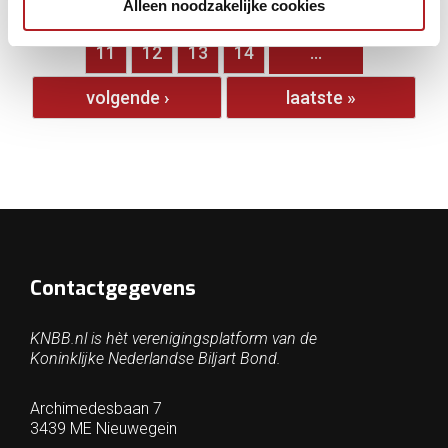
Alleen noodzakelijke cookies
…
6
7
8
9
10
11
12
13
14
…
volgende ›
laatste »
Contactgegevens
KNBB.nl is hèt verenigingsplatform van de
Koninklijke Nederlandse Biljart Bond.
Archimedesbaan 7
3439 ME Nieuwegein