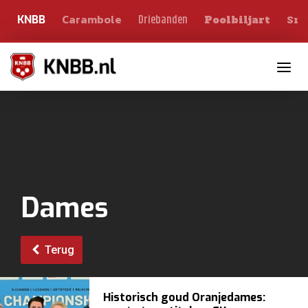
Carambole
Sno
Driebanden
KNBB
Poolbiljart
Toggle n
Dames
Terug
Historisch goud Oranjedames: