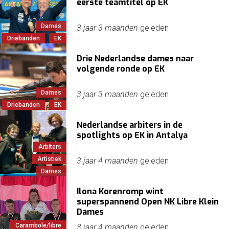
eerste teamtitel op EK
Dames
3 jaar 3 maanden
geleden
Driebanden
EK
Drie Nederlandse dames naar
volgende ronde op EK
Dames
3 jaar 3 maanden
geleden
Driebanden
EK
Nederlandse arbiters in de
spotlights op EK in Antalya
Arbiters
Artistiek
3 jaar 4 maanden
geleden
Dames
Ilona Korenromp wint
superspannend Open NK Libre Klein
Dames
Carambole/libre
3 jaar 4 maanden
geleden