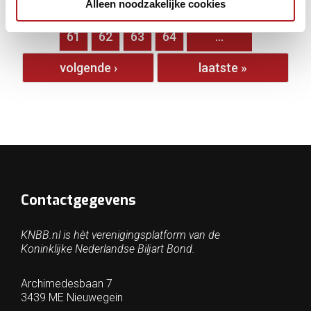
Alleen noodzakelijke cookies
…
56
57
58
59
60
61
62
63
64
…
volgende ›
laatste »
Contactgegevens
KNBB.nl is hèt verenigingsplatform van de
Koninklijke Nederlandse Biljart Bond.
Archimedesbaan 7
3439 ME Nieuwegein