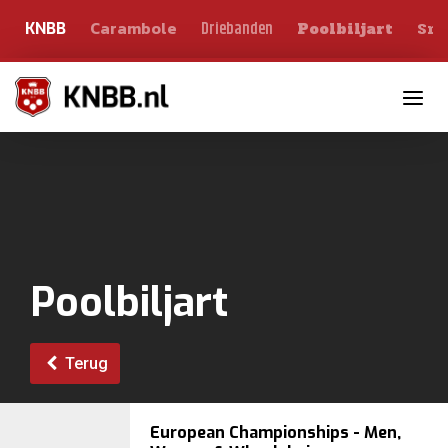
Carambole
Sno
Driebanden
KNBB
Poolbiljart
Toggle n
Poolbiljart
Terug
European Championships - Men,