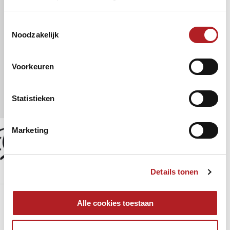
Toestemmingsselectie
Noodzakelijk
12 januari 2019 - 10:00
Poolbiljart
Bundesliga
Voorkeuren
Statistieken
24 november 2018 - 10:00
Poolbiljart
Marketing
Eurotour Women Treviso
17 november 2018 - 10:00
Details tonen
Poolbiljart
Pagina's
Alle cookies toestaan
« eerste
‹ vorige