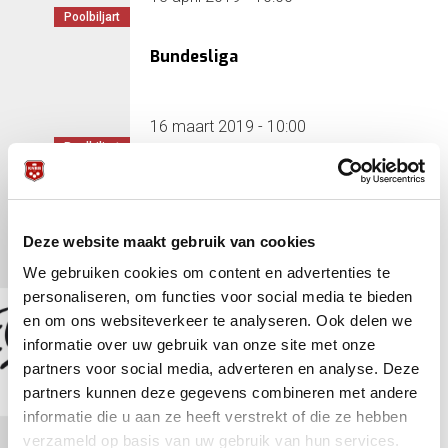
Poolbiljart
Bundesliga
16 maart 2019 - 10:00
Poolbiljart
Bundesliga
Deze website maakt gebruik van cookies
16 februari 2019 - 10:00
We gebruiken cookies om content en advertenties te
Poolbiljart
personaliseren, om functies voor social media te bieden
Eurotour Leende
en om ons websiteverkeer te analyseren. Ook delen we
informatie over uw gebruik van onze site met onze
partners voor social media, adverteren en analyse. Deze
6 februari 2019 - 10:00
partners kunnen deze gegevens combineren met andere
Poolbiljart
informatie die u aan ze heeft verstrekt of die ze hebben
verzameld op basis van uw gebruik van hun services.
Bundesliga