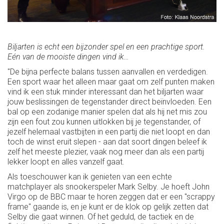
Biljarten is echt een bijzonder spel en een prachtige sport.
Eén van de mooiste dingen vind ik…
"De bijna perfecte balans tussen aanvallen en verdedigen.
Een sport waar het alleen maar gaat om zelf punten maken
vind ik een stuk minder interessant dan het biljarten waar
jouw beslissingen de tegenstander direct beïnvloeden. Een
bal op een zodanige manier spelen dat als hij net mis zou
zijn een fout zou kunnen uitlokken bij je tegenstander, of
jezelf helemaal vastbijten in een partij die niet loopt en dan
toch de winst eruit slepen - aan dat soort dingen beleef ik
zelf het meeste plezier, vaak nog meer dan als een partij
lekker loopt en alles vanzelf gaat.
Als toeschouwer kan ik genieten van een echte
matchplayer als snookerspeler Mark Selby. Je hoeft John
Virgo op de BBC maar te horen zeggen dat er een "scrappy
frame" gaande is, en je kunt er de klok op gelijk zetten dat
Selby die gaat winnen. Of het geduld, de tactiek en de