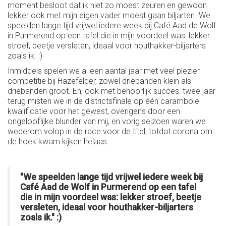
moment besloot dat ik niet zo moest zeuren en gewoon
lekker ook met mijn eigen vader moest gaan biljarten. We
speelden lange tijd vrijwel iedere week bij Café Aad de Wolf
in Purmerend op een tafel die in mijn voordeel was: lekker
stroef, beetje versleten, ideaal voor houthakker-biljarters
zoals ik. :)
Inmiddels spelen we al een aantal jaar met veel plezier
competitie bij Hazefelder, zowel driebanden klein als
driebanden groot. En, ook met behoorlijk succes: twee jaar
terug misten we in de districtsfinale op één carambole
kwalificatie voor het gewest, overigens door een
ongelooflijke blunder van mij, en vorig seizoen waren we
wederom volop in de race voor de titel, totdat corona om
de hoek kwam kijken helaas.
"We speelden lange tijd vrijwel iedere week bij
Café Aad de Wolf in Purmerend op een tafel
die in mijn voordeel was: lekker stroef, beetje
versleten, ideaal voor houthakker-biljarters
zoals ik." :)