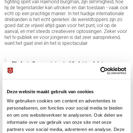
fighting spirit van Raimond Burgman, zijn slimmigheid, hoe
hij de tegenstander kan uitroken en dan toeslaan - vaak ook
echt op een prachtige manier. In het huidige internationale
driebanden is het echt genieten: de wereldtoppers zijn zo
goed dat ze vrijwel altijd gaan voor het punt, vol op de
aanval, en met steeds creatievere oplossingen. Zeker voor
het tv-publiek en voor jongeren is dat zeer aansprekend,
want het gaat snel én het is spectaculair.
"En het allermooiste vind ik dat in al dat
internationale geweld Dick Jaspers na al die
jaren nog steeds fier bovenaan staat bij de
heren, en Therese Klompenhouwer al zo lang
bij de dames. Wat een fantastische spelers,
Deze website maakt gebruik van cookies
mensen én ambassadeurs - daar mogen we als
Nederland héél trots op zijn."
We gebruiken cookies om content en advertenties te
personaliseren, om functies voor social media te bieden
en om ons websiteverkeer te analyseren. Ook delen we
informatie over uw gebruik van onze site met onze
En het allermooiste vind ik dat in al dat internationale
geweld Dick Jaspers na al die jaren nog steeds fier
partners voor social media, adverteren en analyse. Deze