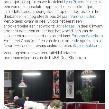
poolbiljart, en spraken we toptalent
Lynn Pijpers
. In deel 4
één van onze absolute toppers in het klassieke biljart,
inmiddels steeds meer gefocust op een doorbraak in het
driebanden, en nog steeds pas 24 jaar:
Sam van Etten
.
Vervolgens kwam in deel 5 voor het eerst een
snookerspeler aan het woord:
Joris Maas
. In deel 6 kwam
voor het eerst een arbiter aan het woord, één van de
leukste en meest kleurrijke van het land:
Erik van Woerkom
.
En in deel 7 spraken één van de opkomende speelsters uit
Noord-Holland en tevens districtsarbiter,
Sabine Bakker
.
Vandaag spreken we recreatief biljarter en
communicatieman van de KNBB, Rolf Slotboom.