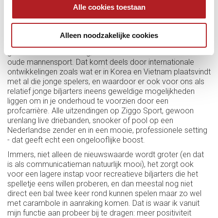
Alle cookies toestaan
meegemaakt. Om er zomaar één ding uit te pikken: Wat op
mij veel indruk heeft gemaakt is…
"De veel grotere positiviteit rondom biljarten nu dan een
Alleen noodzakelijke cookies
aantal jaren geleden. Steeds minder vaak wordt biljarten
gezien als saai of muffig, en ook steeds minder als een
oude mannensport. Dat komt deels door internationale
ontwikkelingen zoals wat er in Korea en Vietnam plaatsvindt
met al die jonge spelers, en waardoor er ook voor ons als
relatief jonge biljarters ineens geweldige mogelijkheden
liggen om in je onderhoud te voorzien door een
profcarrière. Alle uitzendingen op Ziggo Sport, gewoon
urenlang live driebanden, snooker of pool op een
Nederlandse zender en in een mooie, professionele setting
- dat geeft echt een ongelooflijke boost.
Immers, niet alleen de nieuwswaarde wordt groter (en dat
is als communicatieman natuurlijk mooi), het zorgt ook
voor een lagere instap voor recreatieve biljarters die het
spelletje eens willen proberen, en dan meestal nog niet
direct een bal twee keer rond kunnen spelen maar zo wel
met carambole in aanraking komen. Dat is waar ik vanuit
mijn functie aan probeer bij te dragen: meer positiviteit