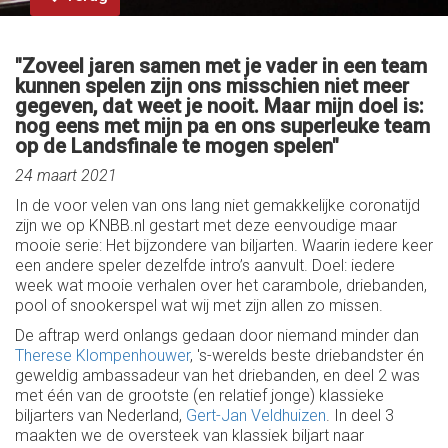
"Zoveel jaren samen met je vader in een team
kunnen spelen zijn ons misschien niet meer
gegeven, dat weet je nooit. Maar mijn doel is:
nog eens met mijn pa en ons superleuke team
op de Landsfinale te mogen spelen"
24 maart 2021
In de voor velen van ons lang niet gemakkelijke coronatijd
zijn we op KNBB.nl gestart met deze eenvoudige maar
mooie serie: Het bijzondere van biljarten. Waarin iedere keer
een andere speler dezelfde intro’s aanvult. Doel: iedere
week wat mooie verhalen over het carambole, driebanden,
pool of snookerspel wat wij met zijn allen zo missen.
De aftrap werd onlangs gedaan door niemand minder dan
Therese Klompenhouwer
, 's-werelds beste driebandster én
geweldig ambassadeur van het driebanden, en deel 2 was
met één van de grootste (en relatief jonge) klassieke
biljarters van Nederland,
Gert-Jan Veldhuizen
. In deel 3
maakten we de oversteek van klassiek biljart naar