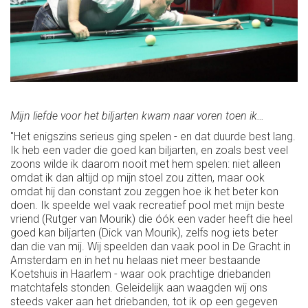
Mijn liefde voor het biljarten kwam naar voren toen ik…
"Het enigszins serieus ging spelen - en dat duurde best lang.
Ik heb een vader die goed kan biljarten, en zoals best veel
zoons wilde ik daarom nooit met hem spelen: niet alleen
omdat ik dan altijd op mijn stoel zou zitten, maar ook
omdat hij dan constant zou zeggen hoe ik het beter kon
doen. Ik speelde wel vaak recreatief pool met mijn beste
vriend (Rutger van Mourik) die óók een vader heeft die heel
goed kan biljarten (Dick van Mourik), zelfs nog iets beter
dan die van mij. Wij speelden dan vaak pool in De Gracht in
Amsterdam en in het nu helaas niet meer bestaande
Koetshuis in Haarlem - waar ook prachtige driebanden
matchtafels stonden. Geleidelijk aan waagden wij ons
steeds vaker aan het driebanden, tot ik op een gegeven