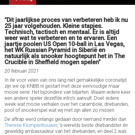
"Dit jaarlijkse proces van verbeteren heb ik nu
25 jaar volgehouden. Kleine stapjes.
Technisch, tactisch en mentaal. Er is altijd
weer wat te verbeteren en te ervaren. Een
jaartje poolen US Open 10-ball in Las Vegas,
het WK Russian Pyramid in Siberië en
natuurlijk als snooker hoogtepunt het in The
Crucible in Sheffield mogen spelen"
20 februari 2021
In de voor velen van ons lang niet gemakkelijke coronatijd
zijn we op KNBB.nl gestart met deze eenvoudige maar
mooie serie: Het bijzondere van biljarten. Waarin iedere keer
een andere speler dezelfde intro’s aanvult. Doel: iedere
week wat mooie verhalen over het carambole, driebanden,
pool of snookerspel wat wij met zijn allen zo missen.
De aftrap werd onlangs gedaan door niemand minder dan
Therese Klompenhouwer
, 's-werelds beste driebandster én
geweldig ambassadeur van het driebanden, en deel 2 was