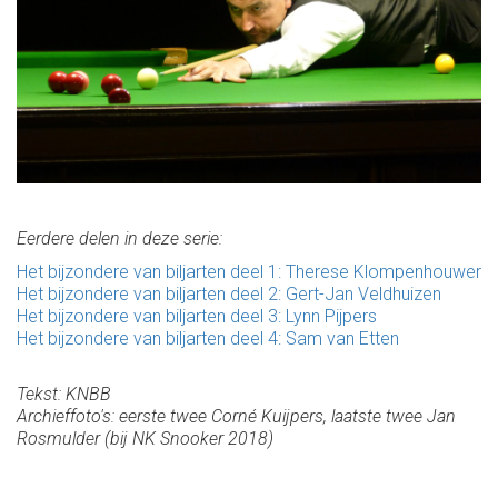
Eerdere delen in deze serie:
Het bijzondere van biljarten deel 1: Therese Klompenhouwer
Het bijzondere van biljarten deel 2: Gert-Jan Veldhuizen
Het bijzondere van biljarten deel 3: Lynn Pijpers
Het bijzondere van biljarten deel 4: Sam van Etten
Tekst: KNBB
Archieffoto's: eerste twee Corné Kuijpers, laatste twee Jan
Rosmulder (bij NK Snooker 2018)