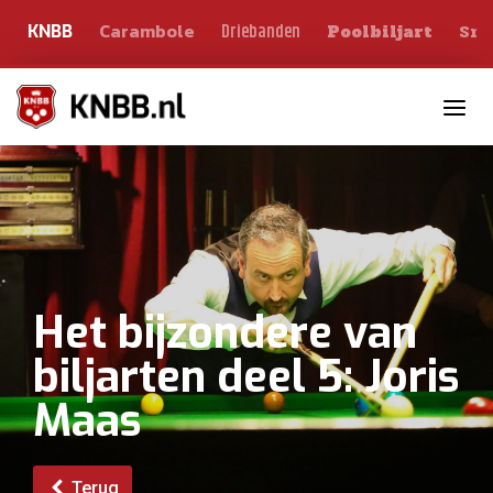
Carambole
Sno
Driebanden
KNBB
Poolbiljart
Toggle n
Het bijzondere van
biljarten deel 5: Joris
Maas
Terug