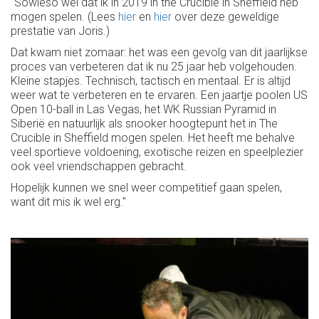
"Sowieso wel dat ik in 2019 in the Crucible in Sheffield heb
mogen spelen. (Lees
hier
en
hier
over deze geweldige
prestatie van Joris.)
Dat kwam niet zomaar: het was een gevolg van dit jaarlijkse
proces van verbeteren dat ik nu 25 jaar heb volgehouden.
Kleine stapjes. Technisch, tactisch en mentaal. Er is altijd
weer wat te verbeteren en te ervaren. Een jaartje poolen US
Open 10-ball in Las Vegas, het WK Russian Pyramid in
Siberië en natuurlijk als snooker hoogtepunt het in The
Crucible in Sheffield mogen spelen. Het heeft me behalve
veel sportieve voldoening, exotische reizen en speelplezier
ook veel vriendschappen gebracht.
Hopelijk kunnen we snel weer competitief gaan spelen,
want dit mis ik wel erg."