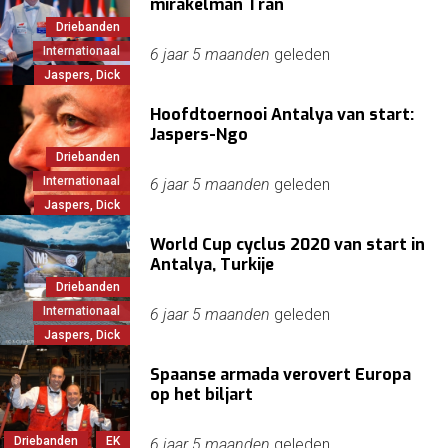
mirakelman Tran
Driebanden
Internationaal
6 jaar 5 maanden
geleden
Jaspers, Dick
Hoofdtoernooi Antalya van start:
Jaspers-Ngo
Driebanden
Internationaal
6 jaar 5 maanden
geleden
Jaspers, Dick
World Cup cyclus 2020 van start in
Antalya, Turkije
Driebanden
Internationaal
6 jaar 5 maanden
geleden
Jaspers, Dick
Spaanse armada verovert Europa
op het biljart
Driebanden
EK
6 jaar 5 maanden
geleden