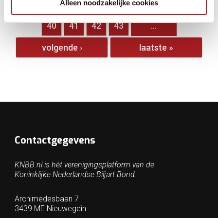
Alleen noodzakelijke cookies
…
35
36
37
38
39
40
41
42
43
…
volgende ›
laatste »
Contactgegevens
KNBB.nl is hèt verenigingsplatform van de
Koninklijke Nederlandse Biljart Bond.
Archimedesbaan 7
3439 ME Nieuwegein