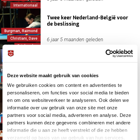
Internationaal
Twee keer Nederland-België voor
de beslissing
Burgman, Raimond
Christiani, Dave
6 jaar 5 maanden
geleden
Driebanden
Therese schittert met EK goud en
heeft alle records
Deze website maakt gebruik van cookies
Driebanden
EK
6 jaar 5 maanden
geleden
We gebruiken cookies om content en advertenties te
Internationaal
personaliseren, om functies voor social media te bieden
Klompenhouwer en Jetten doen
en om ons websiteverkeer te analyseren. Ook delen we
mee om goud op EK
informatie over uw gebruik van onze site met onze
partners voor social media, adverteren en analyse. Deze
Driebanden
EK
6 jaar 5 maanden
geleden
partners kunnen deze gegevens combineren met andere
Internationaal
informatie die u aan ze heeft verstrekt of die ze hebben
verzameld op basis van uw gebruik van hun services.
Daisy in top vijf bij voorronden EK