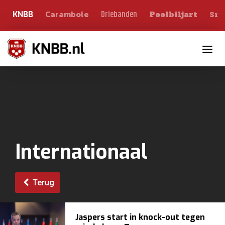
Carambole
Sno
Driebanden
KNBB
Poolbiljart
Toggle n
Internationaal
Terug
Jaspers start in knock-out tegen