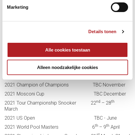
Marketing
Details tonen
Voor wat betreft de overige “keu-events” op Ziggo Sport
staat het volgende nu gepland - eveneens een best
indrukwekkend rijtje:
Alle cookies toestaan
2021 CALENDAR OF EVENTS*
Alleen noodzakelijke cookies
2021 Champion of Champions TBC November
2021 Mosconi Cup TBC December
nd
th
2021 Tour Championship Snooker 22
– 28
March
2021 US Open TBC - June
th
th
2021 World Pool Masters 6
– 9
April
st