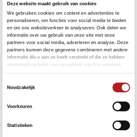
Deze website maakt gebruik van cookies
Ziggo Sport & ZS Select 10.00 – 18.00u
Donderdag 21 januari
We gebruiken cookies om content en advertenties te
Ziggo Sport & ZS Select 10.00 – 15.45u (het laatste deel
personaliseren, om functies voor social media te bieden
komt vrijdagochtend in delay op Ziggo Sport & ZS Select)
en om ons websiteverkeer te analyseren. Ook delen we
Vrijdag 22 januari
informatie over uw gebruik van onze site met onze
Ziggo Sport Extra 10.00 – 18.00u
partners voor social media, adverteren en analyse. Deze
Ziggo Sport & ZS Select 10.00 – 14.00u
partners kunnen deze gegevens combineren met andere
informatie die u aan ze heeft verstrekt of die ze hebben
verzameld op basis van uw gebruik van hun services.
Toestemmingsselectie
Noodzakelijk
Voorkeuren
Statistieken